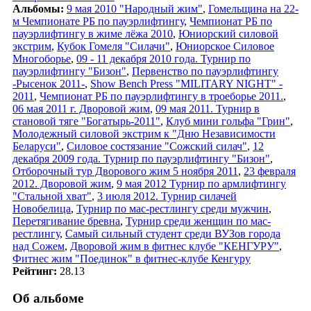
Альбомы:
9 мая 2010 "Народный жим"
,
Гомельщина на 22-
м Чемпионате РБ по пауэрлифтингу
,
Чемпионат РБ по
пауэрлифтингу в жиме лёжа 2010
,
Юниорский силовой
экстрим
,
Кубок Гомеля "Силачи"
,
Юниорское Силовое
Многоборье
,
09 - 11 декабря 2010 года. Турнир по
пауэрлифтингу "Бизон"
,
Первенство по пауэрлифтингу
-Рысенок 2011-
,
Show Bench Press "MILITARY NIGHT" -
2011
,
Чемпионат РБ по пауэрлифтингу в троеборье 2011.
,
06 мая 2011 г. Дворовой жим
,
09 мая 2011. Турнир в
становой тяге "Богатырь-2011"
,
Клуб мини гольфа "Грин"
,
Молодежный силовой экстрим к "Дню Независимости
Беларуси"
,
Силовое состязание "Сожский силач"
,
12
декабря 2009 года. Турнир по пауэрлифтингу "Бизон"
,
Отборочный тур Дворового жим 5 ноября 2011
,
23 февраля
2012. Дворовой жим
,
9 мая 2012 Турнир по армлифтингу
"Стальной хват"
,
3 июля 2012. Турнир силачей
Новобелица
,
Турнир по мас-рестлингу среди мужчин
,
Перетягивание бревна
,
Турнир среди женщин по мас-
рестлингу
,
Самый сильный студент среди ВУЗов города
над Сожем
,
Дворовой жим в фитнес клубе "КЕНГУРУ"
,
Фитнес жим "Поединок" в фитнес-клубе Кенгуру
Рейтинг:
28.13
Об альбоме