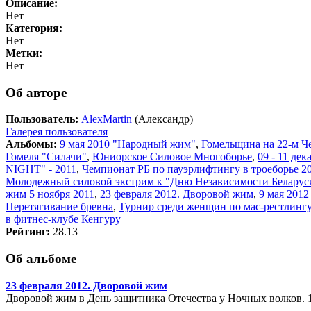
Описание:
Нет
Категория:
Нет
Метки:
Нет
Об авторе
Пользователь:
AlexMartin
(Александр)
Галерея пользователя
Альбомы:
9 мая 2010 "Народный жим"
,
Гомельщина на 22-м Ч
Гомеля "Силачи"
,
Юниорское Силовое Многоборье
,
09 - 11 де
NIGHT" - 2011
,
Чемпионат РБ по пауэрлифтингу в троеборье 20
Молодежный силовой экстрим к "Дню Независимости Беларус
жим 5 ноября 2011
,
23 февраля 2012. Дворовой жим
,
9 мая 201
Перетягивание бревна
,
Турнир среди женщин по мас-рестлингу
в фитнес-клубе Кенгуру
Рейтинг:
28.13
Об альбоме
23 февраля 2012. Дворовой жим
Дворовой жим в День защитника Отечества у Ночных волков. 1