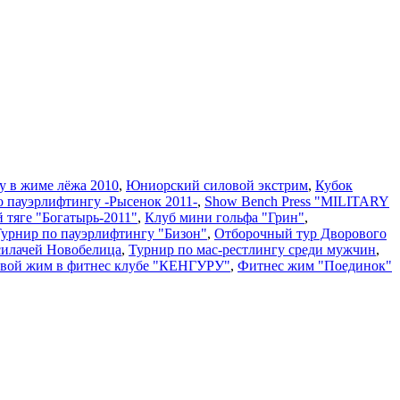
у в жиме лёжа 2010
,
Юниорский силовой экстрим
,
Кубок
о пауэрлифтингу -Рысенок 2011-
,
Show Bench Press "MILITARY
й тяге "Богатырь-2011"
,
Клуб мини гольфа "Грин"
,
 Турнир по пауэрлифтингу "Бизон"
,
Отборочный тур Дворового
силачей Новобелица
,
Турнир по мас-рестлингу среди мужчин
,
вой жим в фитнес клубе "КЕНГУРУ"
,
Фитнес жим "Поединок"