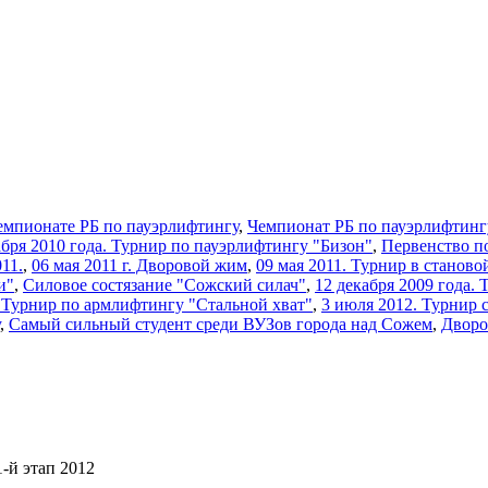
емпионате РБ по пауэрлифтингу
,
Чемпионат РБ по пауэрлифтинг
кабря 2010 года. Турнир по пауэрлифтингу "Бизон"
,
Первенство п
11.
,
06 мая 2011 г. Дворовой жим
,
09 мая 2011. Турнир в станово
и"
,
Силовое состязание "Сожский силач"
,
12 декабря 2009 года.
2 Турнир по армлифтингу "Стальной хват"
,
3 июля 2012. Турнир 
,
Самый сильный студент среди ВУЗов города над Сожем
,
Дворо
-й этап 2012