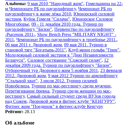
Альбомы:
9 мая 2010 "Народный жим"
,
Гомельщина на 22-
м Чемпионате РБ по пауэрлифтингу
,
Чемпионат РБ по
пауэрлифтингу в жиме лёжа 2010
,
Юниорский силовой
экстрим
,
Кубок Гомеля "Силачи"
,
Юниорское Силовое
Многоборье
,
09 - 11 декабря 2010 года. Турнир по
пауэрлифтингу "Бизон"
,
Первенство по пауэрлифтингу
-Рысенок 2011-
,
Show Bench Press "MILITARY NIGHT" -
2011
,
Чемпионат РБ по пауэрлифтингу в троеборье 2011.
,
06 мая 2011 г. Дворовой жим
,
09 мая 2011. Турнир в
становой тяге "Богатырь-2011"
,
Клуб мини гольфа "Грин"
,
Молодежный силовой экстрим к "Дню Независимости
Беларуси"
,
Силовое состязание "Сожский силач"
,
12
декабря 2009 года. Турнир по пауэрлифтингу "Бизон"
,
Отборочный тур Дворового жим 5 ноября 2011
,
23 февраля
2012. Дворовой жим
,
9 мая 2012 Турнир по армлифтингу
"Стальной хват"
,
3 июля 2012. Турнир силачей
Новобелица
,
Турнир по мас-рестлингу среди мужчин
,
Перетягивание бревна
,
Турнир среди женщин по мас-
рестлингу
,
Самый сильный студент среди ВУЗов города
над Сожем
,
Дворовой жим в фитнес клубе "КЕНГУРУ"
,
Фитнес жим "Поединок" в фитнес-клубе Кенгуру
Рейтинг:
28.13
Об альбоме