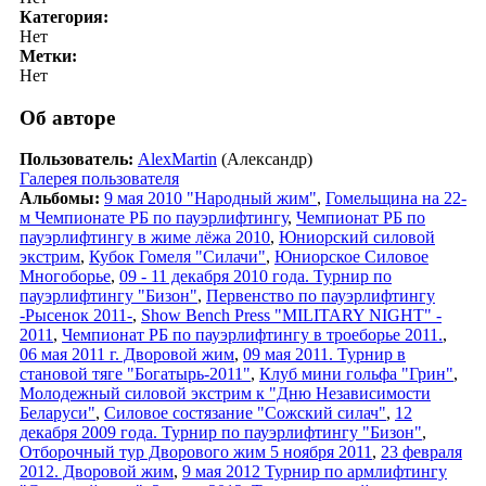
Категория:
Нет
Метки:
Нет
Об авторе
Пользователь:
AlexMartin
(Александр)
Галерея пользователя
Альбомы:
9 мая 2010 "Народный жим"
,
Гомельщина на 22-
м Чемпионате РБ по пауэрлифтингу
,
Чемпионат РБ по
пауэрлифтингу в жиме лёжа 2010
,
Юниорский силовой
экстрим
,
Кубок Гомеля "Силачи"
,
Юниорское Силовое
Многоборье
,
09 - 11 декабря 2010 года. Турнир по
пауэрлифтингу "Бизон"
,
Первенство по пауэрлифтингу
-Рысенок 2011-
,
Show Bench Press "MILITARY NIGHT" -
2011
,
Чемпионат РБ по пауэрлифтингу в троеборье 2011.
,
06 мая 2011 г. Дворовой жим
,
09 мая 2011. Турнир в
становой тяге "Богатырь-2011"
,
Клуб мини гольфа "Грин"
,
Молодежный силовой экстрим к "Дню Независимости
Беларуси"
,
Силовое состязание "Сожский силач"
,
12
декабря 2009 года. Турнир по пауэрлифтингу "Бизон"
,
Отборочный тур Дворового жим 5 ноября 2011
,
23 февраля
2012. Дворовой жим
,
9 мая 2012 Турнир по армлифтингу