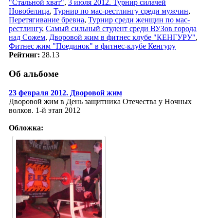
"Стальной хват"
,
3 июля 2012. Турнир силачей
Новобелица
,
Турнир по мас-рестлингу среди мужчин
,
Перетягивание бревна
,
Турнир среди женщин по мас-
рестлингу
,
Самый сильный студент среди ВУЗов города
над Сожем
,
Дворовой жим в фитнес клубе "КЕНГУРУ"
,
Фитнес жим "Поединок" в фитнес-клубе Кенгуру
Рейтинг:
28.13
Об альбоме
23 февраля 2012. Дворовой жим
Дворовой жим в День защитника Отечества у Ночных
волков. 1-й этап 2012
Обложка: