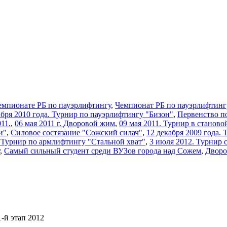
емпионате РБ по пауэрлифтингу
,
Чемпионат РБ по пауэрлифтинг
кабря 2010 года. Турнир по пауэрлифтингу "Бизон"
,
Первенство п
11.
,
06 мая 2011 г. Дворовой жим
,
09 мая 2011. Турнир в станово
и"
,
Силовое состязание "Сожский силач"
,
12 декабря 2009 года.
2 Турнир по армлифтингу "Стальной хват"
,
3 июля 2012. Турнир 
,
Самый сильный студент среди ВУЗов города над Сожем
,
Дворо
-й этап 2012