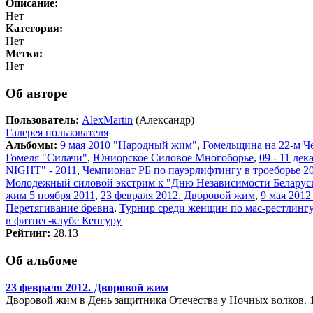
Описание:
Нет
Категория:
Нет
Метки:
Нет
Об авторе
Пользователь:
AlexMartin
(Александр)
Галерея пользователя
Альбомы:
9 мая 2010 "Народный жим"
,
Гомельщина на 22-м Ч
Гомеля "Силачи"
,
Юниорское Силовое Многоборье
,
09 - 11 де
NIGHT" - 2011
,
Чемпионат РБ по пауэрлифтингу в троеборье 20
Молодежный силовой экстрим к "Дню Независимости Беларус
жим 5 ноября 2011
,
23 февраля 2012. Дворовой жим
,
9 мая 201
Перетягивание бревна
,
Турнир среди женщин по мас-рестлингу
в фитнес-клубе Кенгуру
Рейтинг:
28.13
Об альбоме
23 февраля 2012. Дворовой жим
Дворовой жим в День защитника Отечества у Ночных волков. 1