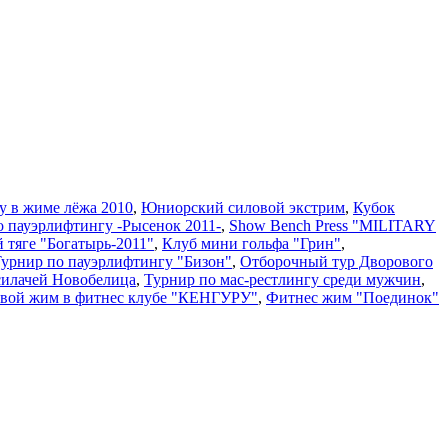
у в жиме лёжа 2010
,
Юниорский силовой экстрим
,
Кубок
о пауэрлифтингу -Рысенок 2011-
,
Show Bench Press "MILITARY
й тяге "Богатырь-2011"
,
Клуб мини гольфа "Грин"
,
 Турнир по пауэрлифтингу "Бизон"
,
Отборочный тур Дворового
силачей Новобелица
,
Турнир по мас-рестлингу среди мужчин
,
вой жим в фитнес клубе "КЕНГУРУ"
,
Фитнес жим "Поединок"