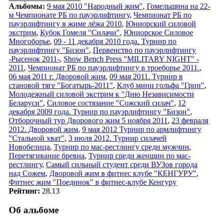
Альбомы:
9 мая 2010 "Народный жим"
,
Гомельщина на 22-
м Чемпионате РБ по пауэрлифтингу
,
Чемпионат РБ по
пауэрлифтингу в жиме лёжа 2010
,
Юниорский силовой
экстрим
,
Кубок Гомеля "Силачи"
,
Юниорское Силовое
Многоборье
,
09 - 11 декабря 2010 года. Турнир по
пауэрлифтингу "Бизон"
,
Первенство по пауэрлифтингу
-Рысенок 2011-
,
Show Bench Press "MILITARY NIGHT" -
2011
,
Чемпионат РБ по пауэрлифтингу в троеборье 2011.
,
06 мая 2011 г. Дворовой жим
,
09 мая 2011. Турнир в
становой тяге "Богатырь-2011"
,
Клуб мини гольфа "Грин"
,
Молодежный силовой экстрим к "Дню Независимости
Беларуси"
,
Силовое состязание "Сожский силач"
,
12
декабря 2009 года. Турнир по пауэрлифтингу "Бизон"
,
Отборочный тур Дворового жим 5 ноября 2011
,
23 февраля
2012. Дворовой жим
,
9 мая 2012 Турнир по армлифтингу
"Стальной хват"
,
3 июля 2012. Турнир силачей
Новобелица
,
Турнир по мас-рестлингу среди мужчин
,
Перетягивание бревна
,
Турнир среди женщин по мас-
рестлингу
,
Самый сильный студент среди ВУЗов города
над Сожем
,
Дворовой жим в фитнес клубе "КЕНГУРУ"
,
Фитнес жим "Поединок" в фитнес-клубе Кенгуру
Рейтинг:
28.13
Об альбоме