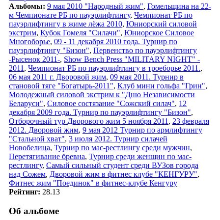
Альбомы:
9 мая 2010 "Народный жим"
,
Гомельщина на 22-
м Чемпионате РБ по пауэрлифтингу
,
Чемпионат РБ по
пауэрлифтингу в жиме лёжа 2010
,
Юниорский силовой
экстрим
,
Кубок Гомеля "Силачи"
,
Юниорское Силовое
Многоборье
,
09 - 11 декабря 2010 года. Турнир по
пауэрлифтингу "Бизон"
,
Первенство по пауэрлифтингу
-Рысенок 2011-
,
Show Bench Press "MILITARY NIGHT" -
2011
,
Чемпионат РБ по пауэрлифтингу в троеборье 2011.
,
06 мая 2011 г. Дворовой жим
,
09 мая 2011. Турнир в
становой тяге "Богатырь-2011"
,
Клуб мини гольфа "Грин"
,
Молодежный силовой экстрим к "Дню Независимости
Беларуси"
,
Силовое состязание "Сожский силач"
,
12
декабря 2009 года. Турнир по пауэрлифтингу "Бизон"
,
Отборочный тур Дворового жим 5 ноября 2011
,
23 февраля
2012. Дворовой жим
,
9 мая 2012 Турнир по армлифтингу
"Стальной хват"
,
3 июля 2012. Турнир силачей
Новобелица
,
Турнир по мас-рестлингу среди мужчин
,
Перетягивание бревна
,
Турнир среди женщин по мас-
рестлингу
,
Самый сильный студент среди ВУЗов города
над Сожем
,
Дворовой жим в фитнес клубе "КЕНГУРУ"
,
Фитнес жим "Поединок" в фитнес-клубе Кенгуру
Рейтинг:
28.13
Об альбоме