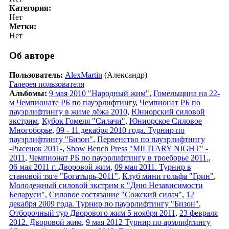
Категория:
Нет
Метки:
Нет
Об авторе
Пользователь:
AlexMartin
(Александр)
Галерея пользователя
Альбомы:
9 мая 2010 "Народный жим"
,
Гомельщина на 22-
м Чемпионате РБ по пауэрлифтингу
,
Чемпионат РБ по
пауэрлифтингу в жиме лёжа 2010
,
Юниорский силовой
экстрим
,
Кубок Гомеля "Силачи"
,
Юниорское Силовое
Многоборье
,
09 - 11 декабря 2010 года. Турнир по
пауэрлифтингу "Бизон"
,
Первенство по пауэрлифтингу
-Рысенок 2011-
,
Show Bench Press "MILITARY NIGHT" -
2011
,
Чемпионат РБ по пауэрлифтингу в троеборье 2011.
,
06 мая 2011 г. Дворовой жим
,
09 мая 2011. Турнир в
становой тяге "Богатырь-2011"
,
Клуб мини гольфа "Грин"
,
Молодежный силовой экстрим к "Дню Независимости
Беларуси"
,
Силовое состязание "Сожский силач"
,
12
декабря 2009 года. Турнир по пауэрлифтингу "Бизон"
,
Отборочный тур Дворового жим 5 ноября 2011
,
23 февраля
2012. Дворовой жим
,
9 мая 2012 Турнир по армлифтингу