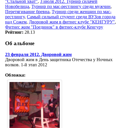
"Стальной хват"
,
3 июля 2012. Турнир силачей
Новобелица
,
Турнир по мас-рестлингу среди мужчин
,
Перетягивание бревна
,
Турнир среди женщин по мас-
рестлингу
,
Самый сильный студент среди ВУЗов города
над Сожем
,
Дворовой жим в фитнес клубе "КЕНГУРУ"
,
Фитнес жим "Поединок" в фитнес-клубе Кенгуру
Рейтинг:
28.13
Об альбоме
23 февраля 2012. Дворовой жим
Дворовой жим в День защитника Отечества у Ночных
волков. 1-й этап 2012
Обложка: