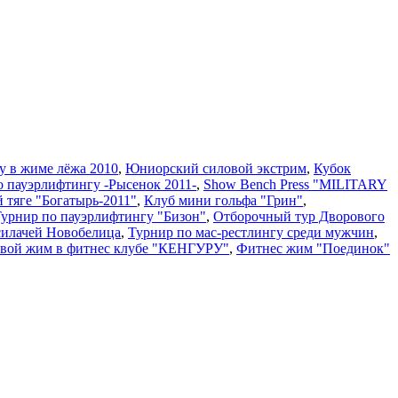
у в жиме лёжа 2010
,
Юниорский силовой экстрим
,
Кубок
о пауэрлифтингу -Рысенок 2011-
,
Show Bench Press "MILITARY
й тяге "Богатырь-2011"
,
Клуб мини гольфа "Грин"
,
 Турнир по пауэрлифтингу "Бизон"
,
Отборочный тур Дворового
силачей Новобелица
,
Турнир по мас-рестлингу среди мужчин
,
вой жим в фитнес клубе "КЕНГУРУ"
,
Фитнес жим "Поединок"