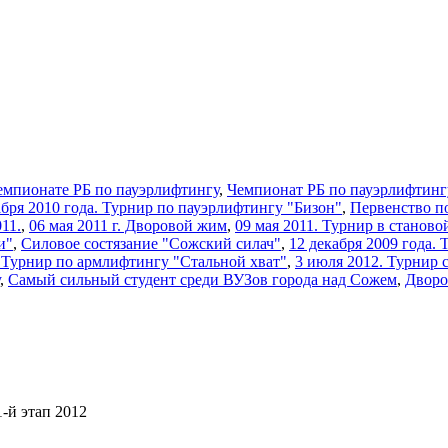
емпионате РБ по пауэрлифтингу
,
Чемпионат РБ по пауэрлифтинг
кабря 2010 года. Турнир по пауэрлифтингу "Бизон"
,
Первенство п
11.
,
06 мая 2011 г. Дворовой жим
,
09 мая 2011. Турнир в станово
и"
,
Силовое состязание "Сожский силач"
,
12 декабря 2009 года.
2 Турнир по армлифтингу "Стальной хват"
,
3 июля 2012. Турнир 
,
Самый сильный студент среди ВУЗов города над Сожем
,
Дворо
-й этап 2012