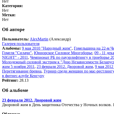
Нет
Категория:
Нет
Метки:
Нет
Об авторе
Пользователь:
AlexMartin
(Александр)
Галерея пользователя
Альбомы:
9 мая 2010 "Народный жим"
,
Гомельщина на 22-м Ч
Гомеля "Силачи"
,
Юниорское Силовое Многоборье
,
09 - 11 де
NIGHT" - 2011
,
Чемпионат РБ по пауэрлифтингу в троеборье 20
Молодежный силовой экстрим к "Дню Независимости Беларус
жим 5 ноября 2011
,
23 февраля 2012. Дворовой жим
,
9 мая 201
Перетягивание бревна
,
Турнир среди женщин по мас-рестлингу
в фитнес-клубе Кенгуру
Рейтинг:
28.13
Об альбоме
23 февраля 2012. Дворовой жим
Дворовой жим в День защитника Отечества у Ночных волков. 1
Обложка: