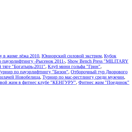
у в жиме лёжа 2010
,
Юниорский силовой экстрим
,
Кубок
о пауэрлифтингу -Рысенок 2011-
,
Show Bench Press "MILITARY
й тяге "Богатырь-2011"
,
Клуб мини гольфа "Грин"
,
 Турнир по пауэрлифтингу "Бизон"
,
Отборочный тур Дворового
силачей Новобелица
,
Турнир по мас-рестлингу среди мужчин
,
вой жим в фитнес клубе "КЕНГУРУ"
,
Фитнес жим "Поединок"