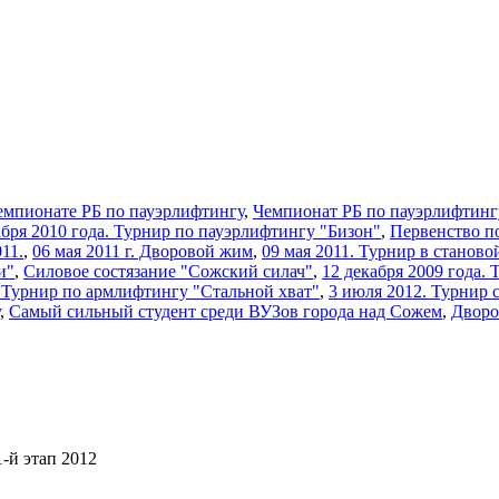
емпионате РБ по пауэрлифтингу
,
Чемпионат РБ по пауэрлифтинг
кабря 2010 года. Турнир по пауэрлифтингу "Бизон"
,
Первенство п
11.
,
06 мая 2011 г. Дворовой жим
,
09 мая 2011. Турнир в станово
и"
,
Силовое состязание "Сожский силач"
,
12 декабря 2009 года.
2 Турнир по армлифтингу "Стальной хват"
,
3 июля 2012. Турнир 
,
Самый сильный студент среди ВУЗов города над Сожем
,
Дворо
-й этап 2012