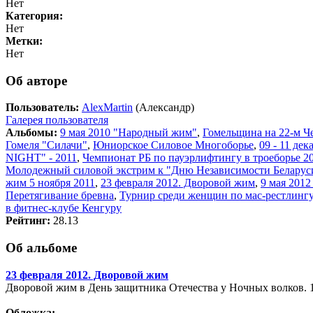
Нет
Категория:
Нет
Метки:
Нет
Об авторе
Пользователь:
AlexMartin
(Александр)
Галерея пользователя
Альбомы:
9 мая 2010 "Народный жим"
,
Гомельщина на 22-м Ч
Гомеля "Силачи"
,
Юниорское Силовое Многоборье
,
09 - 11 де
NIGHT" - 2011
,
Чемпионат РБ по пауэрлифтингу в троеборье 20
Молодежный силовой экстрим к "Дню Независимости Беларус
жим 5 ноября 2011
,
23 февраля 2012. Дворовой жим
,
9 мая 201
Перетягивание бревна
,
Турнир среди женщин по мас-рестлингу
в фитнес-клубе Кенгуру
Рейтинг:
28.13
Об альбоме
23 февраля 2012. Дворовой жим
Дворовой жим в День защитника Отечества у Ночных волков. 1
Обложка: