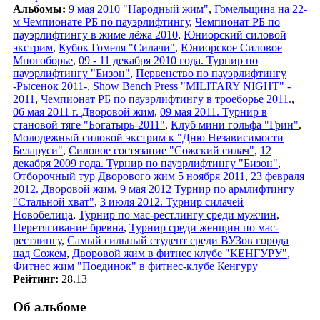
Альбомы:
9 мая 2010 "Народный жим"
,
Гомельщина на 22-
м Чемпионате РБ по пауэрлифтингу
,
Чемпионат РБ по
пауэрлифтингу в жиме лёжа 2010
,
Юниорский силовой
экстрим
,
Кубок Гомеля "Силачи"
,
Юниорское Силовое
Многоборье
,
09 - 11 декабря 2010 года. Турнир по
пауэрлифтингу "Бизон"
,
Первенство по пауэрлифтингу
-Рысенок 2011-
,
Show Bench Press "MILITARY NIGHT" -
2011
,
Чемпионат РБ по пауэрлифтингу в троеборье 2011.
,
06 мая 2011 г. Дворовой жим
,
09 мая 2011. Турнир в
становой тяге "Богатырь-2011"
,
Клуб мини гольфа "Грин"
,
Молодежный силовой экстрим к "Дню Независимости
Беларуси"
,
Силовое состязание "Сожский силач"
,
12
декабря 2009 года. Турнир по пауэрлифтингу "Бизон"
,
Отборочный тур Дворового жим 5 ноября 2011
,
23 февраля
2012. Дворовой жим
,
9 мая 2012 Турнир по армлифтингу
"Стальной хват"
,
3 июля 2012. Турнир силачей
Новобелица
,
Турнир по мас-рестлингу среди мужчин
,
Перетягивание бревна
,
Турнир среди женщин по мас-
рестлингу
,
Самый сильный студент среди ВУЗов города
над Сожем
,
Дворовой жим в фитнес клубе "КЕНГУРУ"
,
Фитнес жим "Поединок" в фитнес-клубе Кенгуру
Рейтинг:
28.13
Об альбоме