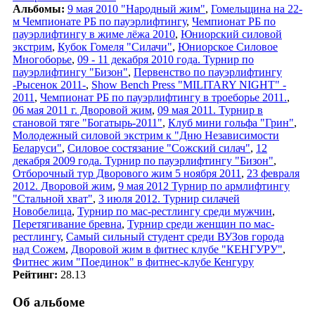
Альбомы:
9 мая 2010 "Народный жим"
,
Гомельщина на 22-
м Чемпионате РБ по пауэрлифтингу
,
Чемпионат РБ по
пауэрлифтингу в жиме лёжа 2010
,
Юниорский силовой
экстрим
,
Кубок Гомеля "Силачи"
,
Юниорское Силовое
Многоборье
,
09 - 11 декабря 2010 года. Турнир по
пауэрлифтингу "Бизон"
,
Первенство по пауэрлифтингу
-Рысенок 2011-
,
Show Bench Press "MILITARY NIGHT" -
2011
,
Чемпионат РБ по пауэрлифтингу в троеборье 2011.
,
06 мая 2011 г. Дворовой жим
,
09 мая 2011. Турнир в
становой тяге "Богатырь-2011"
,
Клуб мини гольфа "Грин"
,
Молодежный силовой экстрим к "Дню Независимости
Беларуси"
,
Силовое состязание "Сожский силач"
,
12
декабря 2009 года. Турнир по пауэрлифтингу "Бизон"
,
Отборочный тур Дворового жим 5 ноября 2011
,
23 февраля
2012. Дворовой жим
,
9 мая 2012 Турнир по армлифтингу
"Стальной хват"
,
3 июля 2012. Турнир силачей
Новобелица
,
Турнир по мас-рестлингу среди мужчин
,
Перетягивание бревна
,
Турнир среди женщин по мас-
рестлингу
,
Самый сильный студент среди ВУЗов города
над Сожем
,
Дворовой жим в фитнес клубе "КЕНГУРУ"
,
Фитнес жим "Поединок" в фитнес-клубе Кенгуру
Рейтинг:
28.13
Об альбоме