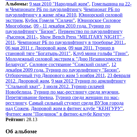
Альбомы:
9 мая 2010 "Народный жим"
,
Гомельщина на 22-
м Чемпионате РБ по пауэрлифтингу
,
Чемпионат РБ по
пауэрлифтингу в жиме лёжа 2010
,
Юниорский силовой
экстрим
,
Кубок Гомеля "Силачи"
,
Юниорское Силовое
Многоборье
,
09 - 11 декабря 2010 года. Турнир по
пауэрлифтингу "Бизон"
,
Первенство по пауэрлифтингу
-Рысенок 2011-
,
Show Bench Press "MILITARY NIGHT" -
2011
,
Чемпионат РБ по пауэрлифтингу в троеборье 2011.
,
06 мая 2011 г. Дворовой жим
,
09 мая 2011. Турнир в
становой тяге "Богатырь-2011"
,
Клуб мини гольфа "Грин"
,
Молодежный силовой экстрим к "Дню Независимости
Беларуси"
,
Силовое состязание "Сожский силач"
,
12
декабря 2009 года. Турнир по пауэрлифтингу "Бизон"
,
Отборочный тур Дворового жим 5 ноября 2011
,
23 февраля
2012. Дворовой жим
,
9 мая 2012 Турнир по армлифтингу
"Стальной хват"
,
3 июля 2012. Турнир силачей
Новобелица
,
Турнир по мас-рестлингу среди мужчин
,
Перетягивание бревна
,
Турнир среди женщин по мас-
рестлингу
,
Самый сильный студент среди ВУЗов города
над Сожем
,
Дворовой жим в фитнес клубе "КЕНГУРУ"
,
Фитнес жим "Поединок" в фитнес-клубе Кенгуру
Рейтинг:
28.13
Об альбоме