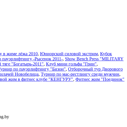
у в жиме лёжа 2010
,
Юниорский силовой экстрим
,
Кубок
о пауэрлифтингу -Рысенок 2011-
,
Show Bench Press "MILITARY
й тяге "Богатырь-2011"
,
Клуб мини гольфа "Грин"
,
 Турнир по пауэрлифтингу "Бизон"
,
Отборочный тур Дворового
силачей Новобелица
,
Турнир по мас-рестлингу среди мужчин
,
вой жим в фитнес клубе "КЕНГУРУ"
,
Фитнес жим "Поединок"
ng.by