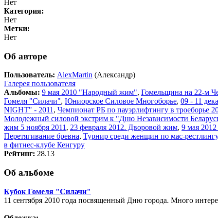
Нет
Категория:
Нет
Метки:
Нет
Об авторе
Пользователь:
AlexMartin
(Александр)
Галерея пользователя
Альбомы:
9 мая 2010 "Народный жим"
,
Гомельщина на 22-м Ч
Гомеля "Силачи"
,
Юниорское Силовое Многоборье
,
09 - 11 де
NIGHT" - 2011
,
Чемпионат РБ по пауэрлифтингу в троеборье 20
Молодежный силовой экстрим к "Дню Независимости Беларус
жим 5 ноября 2011
,
23 февраля 2012. Дворовой жим
,
9 мая 201
Перетягивание бревна
,
Турнир среди женщин по мас-рестлингу
в фитнес-клубе Кенгуру
Рейтинг:
28.13
Об альбоме
Кубок Гомеля "Силачи"
11 сентября 2010 года посвященный Дню города. Много интерес
Обложка: