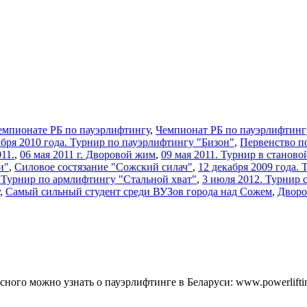
емпионате РБ по пауэрлифтингу
,
Чемпионат РБ по пауэрлифтинг
кабря 2010 года. Турнир по пауэрлифтингу "Бизон"
,
Первенство п
11.
,
06 мая 2011 г. Дворовой жим
,
09 мая 2011. Турнир в станово
и"
,
Силовое состязание "Сожский силач"
,
12 декабря 2009 года.
2 Турнир по армлифтингу "Стальной хват"
,
3 июля 2012. Турнир 
,
Самый сильный студент среди ВУЗов города над Сожем
,
Дворо
ного можно узнать о пауэрлифтинге в Беларуси: www.powerlifti