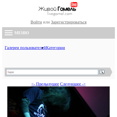
Войти
или
Зарегистрироваться
МЕНЮ
Галереи пользователей
Категории
<- Предыдущее
Следующее ->