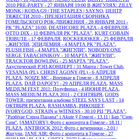
2010 PRE-PARTY - 27 ЯНВАРЯ 19:00 В ЖИГУЛЯХ: ZILLY
MONK | KODA G9 | THE STAPLES | SAYNO
,
ЦЕНТР
ТЯЖЕСТИ 2010 - ПРЕЗЕНТАЦИЯ СБОРНИКА
ГОМЕЛЬСКОГО РОК-ДВИЖЕНИЯ - 28 ЯНВАРЯ 2011 -
РК "PLAZA" 16:00
,
DEATHCORE PLAZA - 4 ФЕВРАЛЯ
,
OTTO DIX - 11 ФЕВРАЛЯ РК "PLAZA"
,
KURT COBAIN
TRIBUTE - 17 ФЕВРАЛЯ
,
ROCKERJOKER - 25 ФЕВРАЛЯ
- ЖИГУЛИ
,
ЭПИДЕМИЯ - 4 МАРТА РК "PLAZA"
,
PLUSH FISH - 4 МАРТА "ЖИГУЛИ"
,
NOBODY.ONE
SERGE TABACHNIKOV - 10 МАРТА "ЖИГУЛИ"
,
TRACKTOR BOWLING - 25 МАРТА "PLAZA"
,
Акустический РЭП-КОНЦЕРТ / 31 Марта / Tower Club
,
VESANIA (PL), CHRIST AGONY (PL) - 6 АПРЕЛЯ
PLAZA
,
NOIZE MC - Впервые в Гомеле - 8 АПРЕЛЯ
PLAZA
,
DАЙ DАРОГУ! - 29 АПРЕЛЯ PLAZA
,
MASS
MEDIUM FEST 2011: Полуфинал - 4 ИЮНЯ PLAZA
,
MASS MEDIUM PLAZA 2011 - 2 СЕНТЯБРЯ
,
GODS
TOWER: презентация альбома STEEL SAYS LAST - 14
ОКТЯБРЯ PLAZA
,
RASHAMBA, РИКОШЕТ,
IVORYGOD, STRAIN и WITNESS - 30.10 РЦ "PLAZA"
,
"Разбітае Сэрца Пацана" і Akute ў Гомелi - 13.11 | Бар "Сим-
Сим"
,
[AMATORY]: Фото с концерта в Гомеле - 18.11 |
PLAZA
,
ANTIROCK 2012: Фото с вечеринки - 2.01 |
Жигули
,
JANE AIR: Фото с концерта в Гомеле - 27