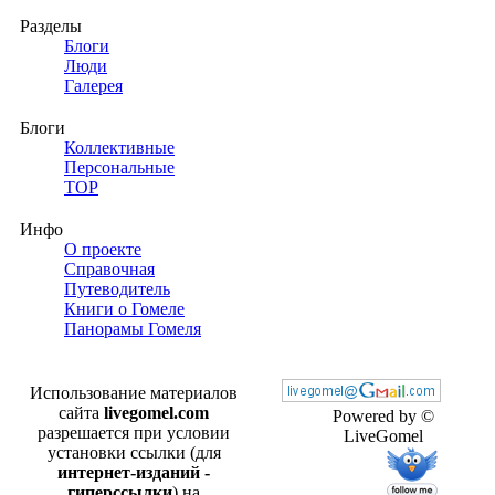
Разделы
Блоги
Люди
Галерея
Блоги
Коллективные
Персональные
TOP
Инфо
О проекте
Справочная
Путеводитель
Книги о Гомеле
Панорамы Гомеля
Использование материалов
сайта
livegomel.com
Powered by ©
разрешается при условии
LiveGomel
установки ссылки (для
интернет-изданий -
гиперссылки
) на