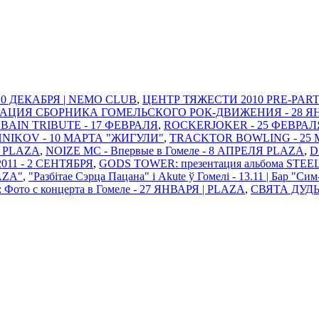
 10 ДЕКАБРЯ | NEMO CLUB
,
ЦЕНТР ТЯЖЕСТИ 2010 PRE-PARTY
ТАЦИЯ СБОРНИКА ГОМЕЛЬСКОГО РОК-ДВИЖЕНИЯ - 28 ЯНВАР
BAIN TRIBUTE - 17 ФЕВРАЛЯ
,
ROCKERJOKER - 25 ФЕВРАЛ
IKOV - 10 МАРТА "ЖИГУЛИ"
,
TRACKTOR BOWLING - 25 
Я PLAZA
,
NOIZE MC - Впервые в Гомеле - 8 АПРЕЛЯ PLAZA
,
D
11 - 2 СЕНТЯБРЯ
,
GODS TOWER: презентация альбома STEE
AZA"
,
"Разбітае Сэрца Пацана" і Akute ў Гомелi - 13.11 | Бар "Си
 Фото с концерта в Гомеле - 27 ЯНВАРЯ | PLAZA
,
СВЯТА ДУДЫ