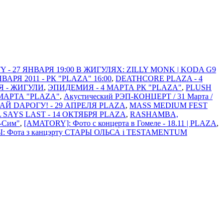
 - 27 ЯНВАРЯ 19:00 В ЖИГУЛЯХ: ZILLY MONK | KODA G9
Я 2011 - РК "PLAZA" 16:00
,
DEATHCORE PLAZA - 4
Я - ЖИГУЛИ
,
ЭПИДЕМИЯ - 4 МАРТА РК "PLAZA"
,
PLUSH
МАРТА "PLAZA"
,
Акустический РЭП-КОНЦЕРТ / 31 Марта /
АЙ DАРОГУ! - 29 АПРЕЛЯ PLAZA
,
MASS MEDIUM FEST
L SAYS LAST - 14 ОКТЯБРЯ PLAZA
,
RASHAMBA,
м-Сим"
,
[AMATORY]: Фото с концерта в Гомеле - 18.11 | PLAZA
,
: Фота з канцэрту СТАРЫ ОЛЬСА i TESTAMENTUM