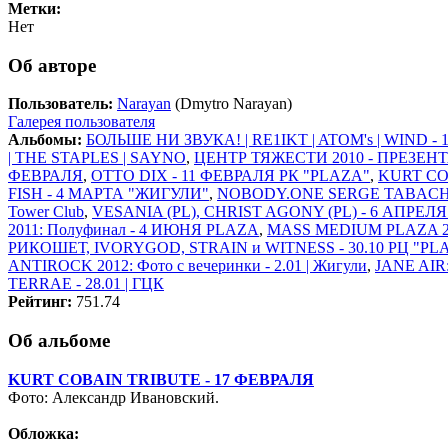
Метки:
Нет
Об авторе
Пользователь:
Narayan
(Dmytro Narayan)
Галерея пользователя
Альбомы:
БОЛЬШЕ НИ ЗВУКА! | RE1IKT | ATOM's | WIND -
| THE STAPLES | SAYNO
,
ЦЕНТР ТЯЖЕСТИ 2010 - ПРЕЗЕН
ФЕВРАЛЯ
,
OTTO DIX - 11 ФЕВРАЛЯ РК "PLAZA"
,
KURT CO
FISH - 4 МАРТА "ЖИГУЛИ"
,
NOBODY.ONE SERGE TABACHN
Tower Club
,
VESANIA (PL), CHRIST AGONY (PL) - 6 АПРЕЛ
2011: Полуфинал - 4 ИЮНЯ PLAZA
,
MASS MEDIUM PLAZA 20
РИКОШЕТ, IVORYGOD, STRAIN и WITNESS - 30.10 РЦ "PL
ANTIROCK 2012: Фото с вечеринки - 2.01 | Жигули
,
JANE AIR:
TERRAE - 28.01 | ГЦК
Рейтинг:
751.74
Об альбоме
KURT COBAIN TRIBUTE - 17 ФЕВРАЛЯ
Фото: Александр Ивановский.
Обложка: