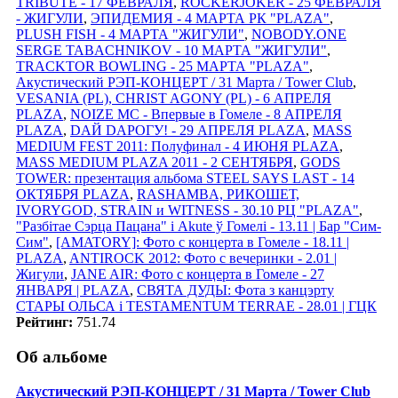
TRIBUTE - 17 ФЕВРАЛЯ
,
ROCKERJOKER - 25 ФЕВРАЛЯ
- ЖИГУЛИ
,
ЭПИДЕМИЯ - 4 МАРТА РК "PLAZA"
,
PLUSH FISH - 4 МАРТА "ЖИГУЛИ"
,
NOBODY.ONE
SERGE TABACHNIKOV - 10 МАРТА "ЖИГУЛИ"
,
TRACKTOR BOWLING - 25 МАРТА "PLAZA"
,
Акустический РЭП-КОНЦЕРТ / 31 Марта / Tower Club
,
VESANIA (PL), CHRIST AGONY (PL) - 6 АПРЕЛЯ
PLAZA
,
NOIZE MC - Впервые в Гомеле - 8 АПРЕЛЯ
PLAZA
,
DАЙ DАРОГУ! - 29 АПРЕЛЯ PLAZA
,
MASS
MEDIUM FEST 2011: Полуфинал - 4 ИЮНЯ PLAZA
,
MASS MEDIUM PLAZA 2011 - 2 СЕНТЯБРЯ
,
GODS
TOWER: презентация альбома STEEL SAYS LAST - 14
ОКТЯБРЯ PLAZA
,
RASHAMBA, РИКОШЕТ,
IVORYGOD, STRAIN и WITNESS - 30.10 РЦ "PLAZA"
,
"Разбітае Сэрца Пацана" і Akute ў Гомелi - 13.11 | Бар "Сим-
Сим"
,
[AMATORY]: Фото с концерта в Гомеле - 18.11 |
PLAZA
,
ANTIROCK 2012: Фото с вечеринки - 2.01 |
Жигули
,
JANE AIR: Фото с концерта в Гомеле - 27
ЯНВАРЯ | PLAZA
,
СВЯТА ДУДЫ: Фота з канцэрту
СТАРЫ ОЛЬСА i TESTAMENTUM TERRAE - 28.01 | ГЦК
Рейтинг:
751.74
Об альбоме
Акустический РЭП-КОНЦЕРТ / 31 Марта / Tower Club