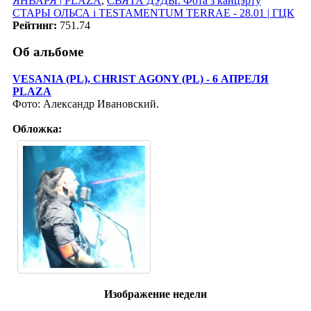
ЯНВАРЯ | PLAZA
,
СВЯТА ДУДЫ: Фота з канцэрту
СТАРЫ ОЛЬСА i TESTAMENTUM TERRAE - 28.01 | ГЦК
Рейтинг:
751.74
Об альбоме
VESANIA (PL), CHRIST AGONY (PL) - 6 АПРЕЛЯ
PLAZA
Фото: Александр Ивановский.
Обложка:
Изображение недели