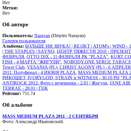
Нет
Метки:
Нет
Об авторе
Пользователь:
Narayan
(Dmytro Narayan)
Галерея пользователя
Альбомы:
БОЛЬШЕ НИ ЗВУКА! | RE1IKT | ATOM's | WIND -
| THE STAPLES | SAYNO
,
ЦЕНТР ТЯЖЕСТИ 2010 - ПРЕЗЕН
ФЕВРАЛЯ
,
OTTO DIX - 11 ФЕВРАЛЯ РК "PLAZA"
,
KURT CO
FISH - 4 МАРТА "ЖИГУЛИ"
,
NOBODY.ONE SERGE TABACHN
Tower Club
,
VESANIA (PL), CHRIST AGONY (PL) - 6 АПРЕЛ
2011: Полуфинал - 4 ИЮНЯ PLAZA
,
MASS MEDIUM PLAZA 20
РИКОШЕТ, IVORYGOD, STRAIN и WITNESS - 30.10 РЦ "PL
ANTIROCK 2012: Фото с вечеринки - 2.01 | Жигули
,
JANE AIR:
TERRAE - 28.01 | ГЦК
Рейтинг:
751.74
Об альбоме
MASS MEDIUM PLAZA 2011 - 2 СЕНТЯБРЯ
Фото: Александр Ивановский.