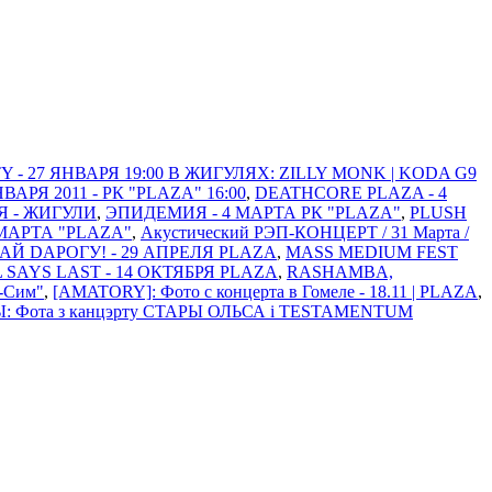
 - 27 ЯНВАРЯ 19:00 В ЖИГУЛЯХ: ZILLY MONK | KODA G9
Я 2011 - РК "PLAZA" 16:00
,
DEATHCORE PLAZA - 4
Я - ЖИГУЛИ
,
ЭПИДЕМИЯ - 4 МАРТА РК "PLAZA"
,
PLUSH
МАРТА "PLAZA"
,
Акустический РЭП-КОНЦЕРТ / 31 Марта /
АЙ DАРОГУ! - 29 АПРЕЛЯ PLAZA
,
MASS MEDIUM FEST
L SAYS LAST - 14 ОКТЯБРЯ PLAZA
,
RASHAMBA,
м-Сим"
,
[AMATORY]: Фото с концерта в Гомеле - 18.11 | PLAZA
,
: Фота з канцэрту СТАРЫ ОЛЬСА i TESTAMENTUM