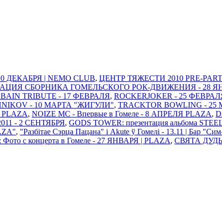
 10 ДЕКАБРЯ | NEMO CLUB
,
ЦЕНТР ТЯЖЕСТИ 2010 PRE-PARTY
ТАЦИЯ СБОРНИКА ГОМЕЛЬСКОГО РОК-ДВИЖЕНИЯ - 28 ЯНВАР
BAIN TRIBUTE - 17 ФЕВРАЛЯ
,
ROCKERJOKER - 25 ФЕВРАЛ
IKOV - 10 МАРТА "ЖИГУЛИ"
,
TRACKTOR BOWLING - 25 
Я PLAZA
,
NOIZE MC - Впервые в Гомеле - 8 АПРЕЛЯ PLAZA
,
D
11 - 2 СЕНТЯБРЯ
,
GODS TOWER: презентация альбома STEE
AZA"
,
"Разбітае Сэрца Пацана" і Akute ў Гомелi - 13.11 | Бар "Си
 Фото с концерта в Гомеле - 27 ЯНВАРЯ | PLAZA
,
СВЯТА ДУДЫ