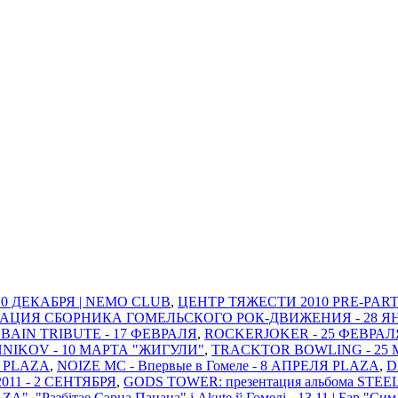
 10 ДЕКАБРЯ | NEMO CLUB
,
ЦЕНТР ТЯЖЕСТИ 2010 PRE-PARTY
ТАЦИЯ СБОРНИКА ГОМЕЛЬСКОГО РОК-ДВИЖЕНИЯ - 28 ЯНВАР
BAIN TRIBUTE - 17 ФЕВРАЛЯ
,
ROCKERJOKER - 25 ФЕВРАЛ
IKOV - 10 МАРТА "ЖИГУЛИ"
,
TRACKTOR BOWLING - 25 
Я PLAZA
,
NOIZE MC - Впервые в Гомеле - 8 АПРЕЛЯ PLAZA
,
D
11 - 2 СЕНТЯБРЯ
,
GODS TOWER: презентация альбома STEE
AZA"
,
"Разбітае Сэрца Пацана" і Akute ў Гомелi - 13.11 | Бар "Си