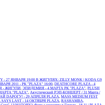
 - 27 ЯНВАРЯ 19:00 В ЖИГУЛЯХ: ZILLY MONK | KODA G9
Я 2011 - РК "PLAZA" 16:00
,
DEATHCORE PLAZA - 4
Я - ЖИГУЛИ
,
ЭПИДЕМИЯ - 4 МАРТА РК "PLAZA"
,
PLUSH
МАРТА "PLAZA"
,
Акустический РЭП-КОНЦЕРТ / 31 Марта /
АЙ DАРОГУ! - 29 АПРЕЛЯ PLAZA
,
MASS MEDIUM FEST
L SAYS LAST - 14 ОКТЯБРЯ PLAZA
,
RASHAMBA,
м-Сим"
,
[AMATORY]: Фото с концерта в Гомеле - 18.11 | PLAZA
,