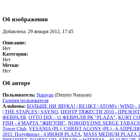
Об изображении
Добавлена: 29 января 2012, 17:45
Описание:
Нет
Категория:
Нет
Метки:
Нет
Об авторе
Пользователь:
Narayan
(Dmytro Narayan)
Галерея пользователя
Альбомы:
БОЛЬШЕ НИ ЗВУКА! | RE1IKT | ATOM's | WIND -
| THE STAPLES | SAYNO
,
ЦЕНТР ТЯЖЕСТИ 2010 - ПРЕЗЕН
ФЕВРАЛЯ
,
OTTO DIX - 11 ФЕВРАЛЯ РК "PLAZA"
,
KURT CO
FISH - 4 МАРТА "ЖИГУЛИ"
,
NOBODY.ONE SERGE TABACHN
Tower Club
,
VESANIA (PL), CHRIST AGONY (PL) - 6 АПРЕЛ
2011: Полуфинал - 4 ИЮНЯ PLAZA
,
MASS MEDIUM PLAZA 20
РИКОШЕТ, IVORYGOD, STRAIN и WITNESS - 30.10 РЦ "PL