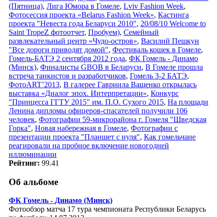
(Пятница)
,
Лига Юмора в Гомеле
,
Lviv Fashion Week
,
Фотосессия проекта «Belarus Fashion Week»
,
Кастинга
проекта "Невеста года Беларуси 2010"
,
20/08/10 Welcome to
Saint TropeZ фотоотчет
,
Пробуем)
,
Семейный
развлекательный центр «Чудо-остров»
,
Василий Пешкун
"Все дороги приводят домой"
,
Фестиваль кошек в Гомеле
,
Гомель-БАТЭ 2 сентября 2012 года
,
ФК Гомель - Динамо
(Минск)
,
Финалисты GBOB в Беларуси
,
В Гомеле прошла
встреча танкистов и разработчиков
,
Гомель 3-2 БАТЭ
,
ФотоART’2013
,
В галерее Гавриила Ващенко открылась
выставка «Диалог эпох. Интерпретации»
,
Конкурс
"Принцесса ГГТУ 2015" им. П.О. Сухого 2015
,
На площади
Ленина дипломы офицеров-спасателей получили 106
человек
,
Фотографии 59-микрорайона г. Гомеля "Шведская
Горка"
,
Новая набережная в Гомеле
,
Фотографии с
презентации проекта "Планшет с нуля"
,
Как гомельчане
реагировали на пробное включение новогодней
иллюминации
Рейтинг:
99.41
Об альбоме
ФК Гомель - Динамо (Минск)
Фотообзор матча 17 тура чемпионата Республики Беларусь