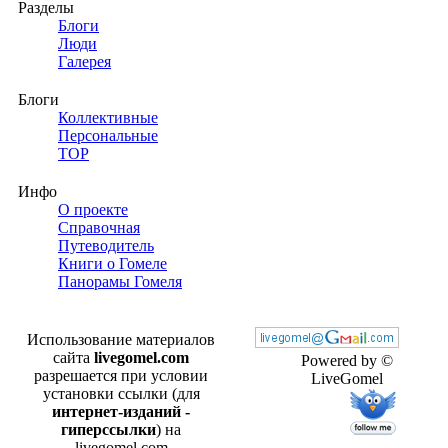
Разделы
Блоги
Люди
Галерея
Блоги
Коллективные
Персональные
TOP
Инфо
О проекте
Справочная
Путеводитель
Книги о Гомеле
Панорамы Гомеля
Использование материалов
сайта
livegomel.com
Powered by ©
разрешается при условии
LiveGomel
установки ссылки (для
интернет-изданий -
гиперссылки
) на
livegomel.com