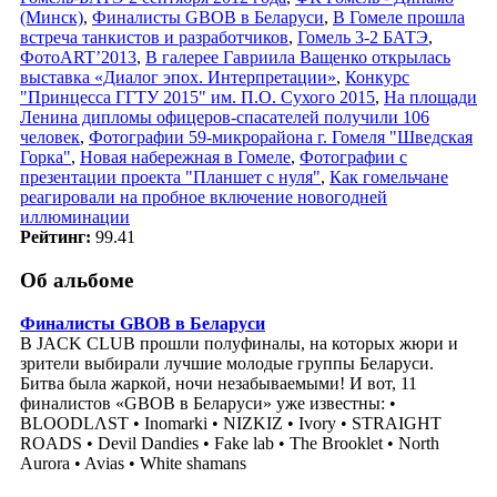
(Минск)
,
Финалисты GBOB в Беларуси
,
В Гомеле прошла
встреча танкистов и разработчиков
,
Гомель 3-2 БАТЭ
,
ФотоART’2013
,
В галерее Гавриила Ващенко открылась
выставка «Диалог эпох. Интерпретации»
,
Конкурс
"Принцесса ГГТУ 2015" им. П.О. Сухого 2015
,
На площади
Ленина дипломы офицеров-спасателей получили 106
человек
,
Фотографии 59-микрорайона г. Гомеля "Шведская
Горка"
,
Новая набережная в Гомеле
,
Фотографии с
презентации проекта "Планшет с нуля"
,
Как гомельчане
реагировали на пробное включение новогодней
иллюминации
Рейтинг:
99.41
Об альбоме
Финалисты GBOB в Беларуси
В JACK CLUB прошли полуфиналы, на которых жюри и
зрители выбирали лучшие молодые группы Беларуси.
Битва была жаркой, ночи незабываемыми! И вот, 11
финалистов «GBOB в Беларуси» уже известны: •
BLOODLΛST • Inomarki • NIZKIZ • Ivory • STRAIGHT
ROADS • Devil Dandies • Fake lab • The Brooklet • North
Aurora • Avias • White shamans