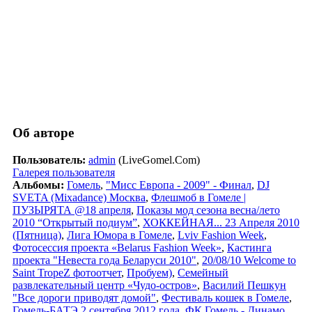
Об авторе
Пользователь:
admin
(LiveGomel.Com)
Галерея пользователя
Альбомы:
Гомель
,
"Мисс Европа - 2009" - Финал
,
DJ
SVETA (Mixadance) Москва
,
Флешмоб в Гомеле |
ПУЗЫРЯТА @18 апреля
,
Показы мод сезона весна/лето
2010 “Открытый подиум”
,
ХОККЕЙНАЯ... 23 Апреля 2010
(Пятница)
,
Лига Юмора в Гомеле
,
Lviv Fashion Week
,
Фотосессия проекта «Belarus Fashion Week»
,
Кастинга
проекта "Невеста года Беларуси 2010"
,
20/08/10 Welcome to
Saint TropeZ фотоотчет
,
Пробуем)
,
Семейный
развлекательный центр «Чудо-остров»
,
Василий Пешкун
"Все дороги приводят домой"
,
Фестиваль кошек в Гомеле
,
Гомель-БАТЭ 2 сентября 2012 года
,
ФК Гомель - Динамо