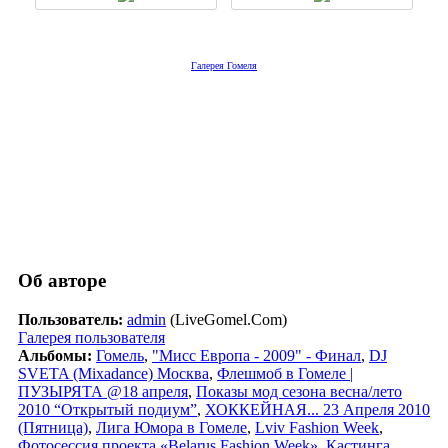
Галерея Гомеля
Об авторе
Пользователь:
admin
(LiveGomel.Com)
Галерея пользователя
Альбомы:
Гомель
,
"Мисс Европа - 2009" - Финал
,
DJ
SVETA (Mixadance) Москва
,
Флешмоб в Гомеле |
ПУЗЫРЯТА @18 апреля
,
Показы мод сезона весна/лето
2010 “Открытый подиум”
,
ХОККЕЙНАЯ... 23 Апреля 2010
(Пятница)
,
Лига Юмора в Гомеле
,
Lviv Fashion Week
,
Фотосессия проекта «Belarus Fashion Week»
,
Кастинга