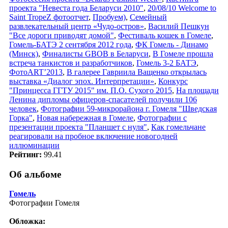
проекта "Невеста года Беларуси 2010"
,
20/08/10 Welcome to
Saint TropeZ фотоотчет
,
Пробуем)
,
Семейный
развлекательный центр «Чудо-остров»
,
Василий Пешкун
"Все дороги приводят домой"
,
Фестиваль кошек в Гомеле
,
Гомель-БАТЭ 2 сентября 2012 года
,
ФК Гомель - Динамо
(Минск)
,
Финалисты GBOB в Беларуси
,
В Гомеле прошла
встреча танкистов и разработчиков
,
Гомель 3-2 БАТЭ
,
ФотоART’2013
,
В галерее Гавриила Ващенко открылась
выставка «Диалог эпох. Интерпретации»
,
Конкурс
"Принцесса ГГТУ 2015" им. П.О. Сухого 2015
,
На площади
Ленина дипломы офицеров-спасателей получили 106
человек
,
Фотографии 59-микрорайона г. Гомеля "Шведская
Горка"
,
Новая набережная в Гомеле
,
Фотографии с
презентации проекта "Планшет с нуля"
,
Как гомельчане
реагировали на пробное включение новогодней
иллюминации
Рейтинг:
99.41
Об альбоме
Гомель
Фотографии Гомеля
Обложка: