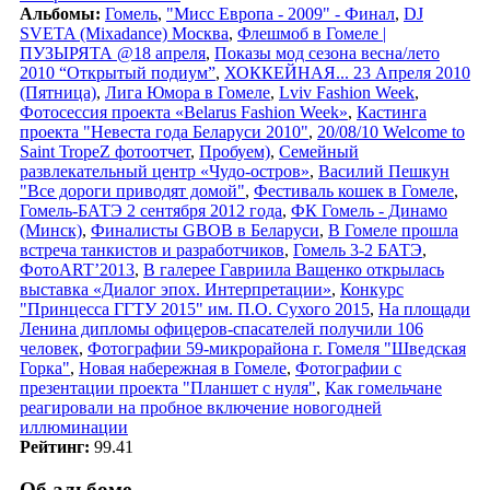
Альбомы:
Гомель
,
"Мисс Европа - 2009" - Финал
,
DJ
SVETA (Mixadance) Москва
,
Флешмоб в Гомеле |
ПУЗЫРЯТА @18 апреля
,
Показы мод сезона весна/лето
2010 “Открытый подиум”
,
ХОККЕЙНАЯ... 23 Апреля 2010
(Пятница)
,
Лига Юмора в Гомеле
,
Lviv Fashion Week
,
Фотосессия проекта «Belarus Fashion Week»
,
Кастинга
проекта "Невеста года Беларуси 2010"
,
20/08/10 Welcome to
Saint TropeZ фотоотчет
,
Пробуем)
,
Семейный
развлекательный центр «Чудо-остров»
,
Василий Пешкун
"Все дороги приводят домой"
,
Фестиваль кошек в Гомеле
,
Гомель-БАТЭ 2 сентября 2012 года
,
ФК Гомель - Динамо
(Минск)
,
Финалисты GBOB в Беларуси
,
В Гомеле прошла
встреча танкистов и разработчиков
,
Гомель 3-2 БАТЭ
,
ФотоART’2013
,
В галерее Гавриила Ващенко открылась
выставка «Диалог эпох. Интерпретации»
,
Конкурс
"Принцесса ГГТУ 2015" им. П.О. Сухого 2015
,
На площади
Ленина дипломы офицеров-спасателей получили 106
человек
,
Фотографии 59-микрорайона г. Гомеля "Шведская
Горка"
,
Новая набережная в Гомеле
,
Фотографии с
презентации проекта "Планшет с нуля"
,
Как гомельчане
реагировали на пробное включение новогодней
иллюминации
Рейтинг:
99.41
Об альбоме