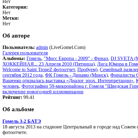
Нет
Категория:
Нет
Метки:
Нет
Об авторе
Пользователь:
admin
(LiveGomel.Com)
Галерея пользователя
Альбомы:
Гомель
,
"Мисс Европа - 2009" - Финал
,
DJ SVETA (M
ХОККЕЙНАЯ... 23 Апреля 2010 (Пятница)
,
Лига Юмора в Гом
Welcome to Saint TropeZ фотоотчет
,
Пробуем)
,
Семейный развле
сентября 2012 года
,
ФК Гомель - Динамо (Минск)
,
Финалисты 
Ващенко открылась выставка «Диалог эпох. Интерпретации»
,
человек
,
Фотографии 59-микрорайона г. Гомеля "Шведская Гор
включение новогодней иллюминации
Рейтинг:
99.41
Об альбоме
Гомель 3-2 БАТЭ
18 августа 2013 на стадионе Центральный в городе над Сожем 
фотоотчете.