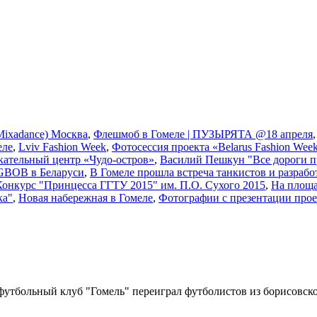
ixadance) Москва
,
Флешмоб в Гомеле | ПУЗЫРЯТА @18 апреля
еле
,
Lviv Fashion Week
,
Фотосессия проекта «Belarus Fashion Wee
кательный центр «Чудо-остров»
,
Василий Пешкун "Все дороги п
GBOB в Беларуси
,
В Гомеле прошла встреча танкистов и разрабо
Конкурс "Принцесса ГГТУ 2015" им. П.О. Сухого 2015
,
На площа
ка"
,
Новая набережная в Гомеле
,
Фотографии с презентации прое
футбольный клуб "Гомель" переиграл футболистов из борисовско