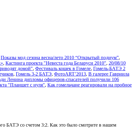
,
Показы мод сезона весна/лето 2010 “Открытый подиум”
,
k»
,
Кастинга проекта "Невеста года Беларуси 2010"
,
20/08/10
риводят домой"
,
Фестиваль кошек в Гомеле
,
Гомель-БАТЭ 2
тчиков
,
Гомель 3-2 БАТЭ
,
ФотоART’2013
,
В галерее Гавриила
ди Ленина дипломы офицеров-спасателей получили 106
кта "Планшет с нуля"
,
Как гомельчане реагировали на пробное
го БАТЭ со счетом 3:2. Как это было смотрите в нашем