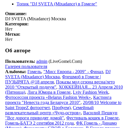
Топик "DJ SVETA (Mixadance) в Гомеле"
Описание:
DJ SVETA (Mixadance) Москва
Категория:
Нет
Метки:
Нет
Об авторе
Пользователь:
admin
(LiveGomel.Com)
Галерея пользователя
Альбомы:
Гомель
,
"Мисс Европа - 2009" - Финал
,
DJ
SVETA (Mixadance) Москва
,
Флешмоб в Гомеле |
ПУЗЫРЯТА @18 апреля
,
Показы мод сезона весна/лето
2010 “Открытый подиум”
,
ХОККЕЙНАЯ... 23 Апреля 2010
(Пятница)
,
Лига Юмора в Гомеле
,
Lviv Fashion Week
,
Фотосессия проекта «Belarus Fashion Week»
,
Кастинга
проекта "Невеста года Беларуси 2010"
,
20/08/10 Welcome to
Saint TropeZ фотоотчет
,
Пробуем)
,
Семейный
развлекательный центр «Чудо-остров»
,
Василий Пешкун
"Все дороги приводят домой"
,
Фестиваль кошек в Гомеле
,
Гомель-БАТЭ 2 сентября 2012 года
,
ФК Гомель - Динамо