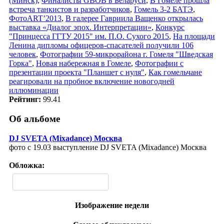
(Минск)
,
Финалисты GBOB в Беларуси
,
В Гомеле прошла
встреча танкистов и разработчиков
,
Гомель 3-2 БАТЭ
,
ФотоART’2013
,
В галерее Гавриила Ващенко открылась
выставка «Диалог эпох. Интерпретации»
,
Конкурс
"Принцесса ГГТУ 2015" им. П.О. Сухого 2015
,
На площади
Ленина дипломы офицеров-спасателей получили 106
человек
,
Фотографии 59-микрорайона г. Гомеля "Шведская
Горка"
,
Новая набережная в Гомеле
,
Фотографии с
презентации проекта "Планшет с нуля"
,
Как гомельчане
реагировали на пробное включение новогодней
иллюминации
Рейтинг:
99.41
Об альбоме
DJ SVETA (Mixadance) Москва
фото с 19.03 выступление DJ SVETA (Mixadance) Москва
Обложка:
Изображение недели