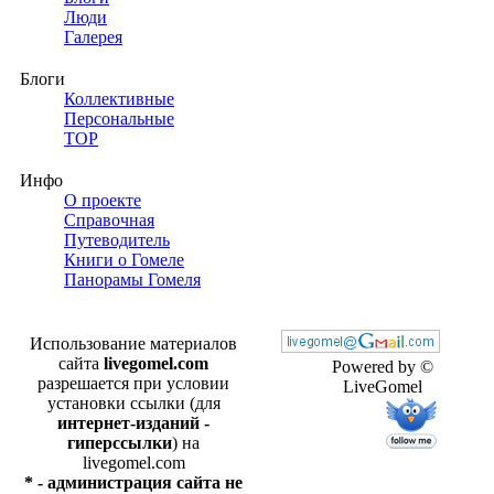
Люди
Галерея
Блоги
Коллективные
Персональные
TOP
Инфо
О проекте
Справочная
Путеводитель
Книги о Гомеле
Панорамы Гомеля
Использование материалов
сайта
livegomel.com
Powered by ©
разрешается при условии
LiveGomel
установки ссылки (для
интернет-изданий -
гиперссылки
) на
livegomel.com
* - администрация сайта не