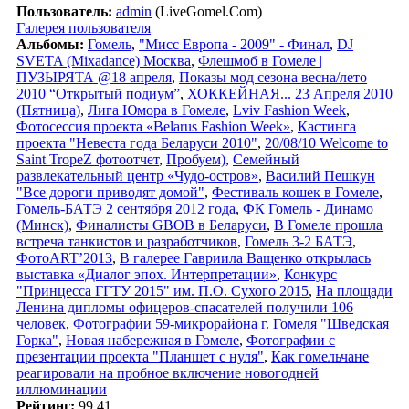
Пользователь:
admin
(LiveGomel.Com)
Галерея пользователя
Альбомы:
Гомель
,
"Мисс Европа - 2009" - Финал
,
DJ
SVETA (Mixadance) Москва
,
Флешмоб в Гомеле |
ПУЗЫРЯТА @18 апреля
,
Показы мод сезона весна/лето
2010 “Открытый подиум”
,
ХОККЕЙНАЯ... 23 Апреля 2010
(Пятница)
,
Лига Юмора в Гомеле
,
Lviv Fashion Week
,
Фотосессия проекта «Belarus Fashion Week»
,
Кастинга
проекта "Невеста года Беларуси 2010"
,
20/08/10 Welcome to
Saint TropeZ фотоотчет
,
Пробуем)
,
Семейный
развлекательный центр «Чудо-остров»
,
Василий Пешкун
"Все дороги приводят домой"
,
Фестиваль кошек в Гомеле
,
Гомель-БАТЭ 2 сентября 2012 года
,
ФК Гомель - Динамо
(Минск)
,
Финалисты GBOB в Беларуси
,
В Гомеле прошла
встреча танкистов и разработчиков
,
Гомель 3-2 БАТЭ
,
ФотоART’2013
,
В галерее Гавриила Ващенко открылась
выставка «Диалог эпох. Интерпретации»
,
Конкурс
"Принцесса ГГТУ 2015" им. П.О. Сухого 2015
,
На площади
Ленина дипломы офицеров-спасателей получили 106
человек
,
Фотографии 59-микрорайона г. Гомеля "Шведская
Горка"
,
Новая набережная в Гомеле
,
Фотографии с
презентации проекта "Планшет с нуля"
,
Как гомельчане
реагировали на пробное включение новогодней
иллюминации
Рейтинг:
99.41