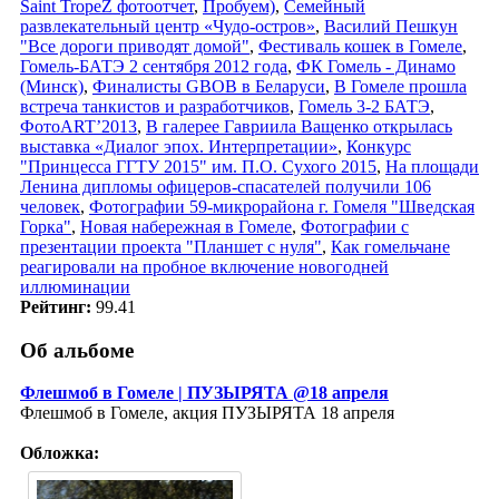
Saint TropeZ фотоотчет
,
Пробуем)
,
Семейный
развлекательный центр «Чудо-остров»
,
Василий Пешкун
"Все дороги приводят домой"
,
Фестиваль кошек в Гомеле
,
Гомель-БАТЭ 2 сентября 2012 года
,
ФК Гомель - Динамо
(Минск)
,
Финалисты GBOB в Беларуси
,
В Гомеле прошла
встреча танкистов и разработчиков
,
Гомель 3-2 БАТЭ
,
ФотоART’2013
,
В галерее Гавриила Ващенко открылась
выставка «Диалог эпох. Интерпретации»
,
Конкурс
"Принцесса ГГТУ 2015" им. П.О. Сухого 2015
,
На площади
Ленина дипломы офицеров-спасателей получили 106
человек
,
Фотографии 59-микрорайона г. Гомеля "Шведская
Горка"
,
Новая набережная в Гомеле
,
Фотографии с
презентации проекта "Планшет с нуля"
,
Как гомельчане
реагировали на пробное включение новогодней
иллюминации
Рейтинг:
99.41
Об альбоме
Флешмоб в Гомеле | ПУЗЫРЯТА @18 апреля
Флешмоб в Гомеле, акция ПУЗЫРЯТА 18 апреля
Обложка: