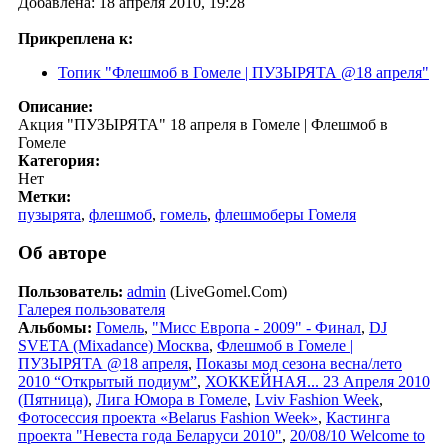
Добавлена: 18 апреля 2010, 19:28
Прикреплена к:
Топик "Флешмоб в Гомеле | ПУЗЫРЯТА @18 апреля"
Описание:
Акция "ПУЗЫРЯТА" 18 апреля в Гомеле | Флешмоб в
Гомеле
Категория:
Нет
Метки:
пузырята
,
флешмоб
,
гомель
,
флешмоберы Гомеля
Об авторе
Пользователь:
admin
(LiveGomel.Com)
Галерея пользователя
Альбомы:
Гомель
,
"Мисс Европа - 2009" - Финал
,
DJ
SVETA (Mixadance) Москва
,
Флешмоб в Гомеле |
ПУЗЫРЯТА @18 апреля
,
Показы мод сезона весна/лето
2010 “Открытый подиум”
,
ХОККЕЙНАЯ... 23 Апреля 2010
(Пятница)
,
Лига Юмора в Гомеле
,
Lviv Fashion Week
,
Фотосессия проекта «Belarus Fashion Week»
,
Кастинга
проекта "Невеста года Беларуси 2010"
,
20/08/10 Welcome to