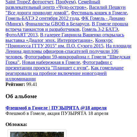
Saint TropeZ фотоотчет
,
Пробуем)
,
Семейный
развлекательный центр «Чудо-остров»
,
Василий Пешкун
"Все дороги приводят домой"
,
Фестиваль кошек в Гомеле
,
Гомель-БАТЭ 2 сентября 2012 года
,
ФК Гомель - Динамо
(Минск)
,
Финалисты GBOB в Беларуси
,
В Гомеле прошла
встреча танкистов и разработчиков
,
Гомель 3-2 БАТЭ
,
ФотоART’2013
,
В галерее Гавриила Ващенко открылась
выставка «Диалог эпох. Интерпретации»
,
Конкурс
"Принцесса ГГТУ 2015" им. П.О. Сухого 2015
,
На площади
Ленина дипломы офицеров-спасателей получили 106
человек
,
Фотографии 59-микрорайона г. Гомеля "Шведская
Горка"
,
Новая набережная в Гомеле
,
Фотографии с
презентации проекта "Планшет с нуля"
,
Как гомельчане
реагировали на пробное включение новогодней
иллюминации
Рейтинг:
99.41
Об альбоме
Флешмоб в Гомеле | ПУЗЫРЯТА @18 апреля
Флешмоб в Гомеле, акция ПУЗЫРЯТА 18 апреля
Обложка: