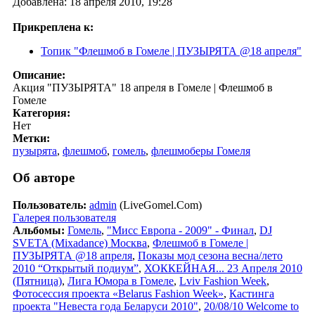
Добавлена: 18 апреля 2010, 19:28
Прикреплена к:
Топик "Флешмоб в Гомеле | ПУЗЫРЯТА @18 апреля"
Описание:
Акция "ПУЗЫРЯТА" 18 апреля в Гомеле | Флешмоб в
Гомеле
Категория:
Нет
Метки:
пузырята
,
флешмоб
,
гомель
,
флешмоберы Гомеля
Об авторе
Пользователь:
admin
(LiveGomel.Com)
Галерея пользователя
Альбомы:
Гомель
,
"Мисс Европа - 2009" - Финал
,
DJ
SVETA (Mixadance) Москва
,
Флешмоб в Гомеле |
ПУЗЫРЯТА @18 апреля
,
Показы мод сезона весна/лето
2010 “Открытый подиум”
,
ХОККЕЙНАЯ... 23 Апреля 2010
(Пятница)
,
Лига Юмора в Гомеле
,
Lviv Fashion Week
,
Фотосессия проекта «Belarus Fashion Week»
,
Кастинга
проекта "Невеста года Беларуси 2010"
,
20/08/10 Welcome to