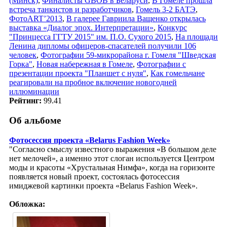
(Минск)
,
Финалисты GBOB в Беларуси
,
В Гомеле прошла
встреча танкистов и разработчиков
,
Гомель 3-2 БАТЭ
,
ФотоART’2013
,
В галерее Гавриила Ващенко открылась
выставка «Диалог эпох. Интерпретации»
,
Конкурс
"Принцесса ГГТУ 2015" им. П.О. Сухого 2015
,
На площади
Ленина дипломы офицеров-спасателей получили 106
человек
,
Фотографии 59-микрорайона г. Гомеля "Шведская
Горка"
,
Новая набережная в Гомеле
,
Фотографии с
презентации проекта "Планшет с нуля"
,
Как гомельчане
реагировали на пробное включение новогодней
иллюминации
Рейтинг:
99.41
Об альбоме
Фотосессия проекта «Belarus Fashion Week»
"Согласно смыслу известного выражения «В большом деле
нет мелочей», а именно этот слоган используется Центром
моды и красоты «Хрустальная Нимфа», когда на горизонте
появляется новый проект, состоялась фотосессия
имиджевой картинки проекта «Belarus Fashion Week».
Обложка: