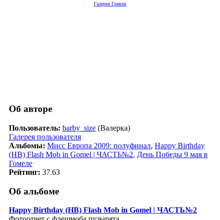
Галерея Гомеля
Об авторе
Пользователь:
barby_size
(Валерка)
Галерея пользователя
Альбомы:
Мисс Европа 2009: полуфинал
,
Happy Birthday
(HB) Flash Mob in Gomel | ЧАСТЬ№2
,
День Победы 9 мая в
Гомеле
Рейтинг:
37.63
Об альбоме
Happy Birthday (HB) Flash Mob in Gomel | ЧАСТЬ№2
Фотоотчет с флешмоба пузырята.