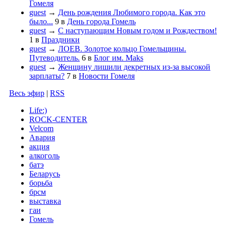
Гомеля
guest
→
День рождения Любимого города. Как это
было...
9
в
День города Гомель
guest
→
С наступающим Новым годом и Рождеством!
1
в
Праздники
guest
→
ЛОЕВ. Золотое кольцо Гомельщины.
Путеводитель.
6
в
Блог им. Maks
guest
→
Женщину лишили декретных из-за высокой
зарплаты?
7
в
Новости Гомеля
Весь эфир
|
RSS
Life:)
ROCK-CENTER
Velcom
Авария
акция
алкоголь
батэ
Беларусь
борьба
брсм
выставка
гаи
Гомель