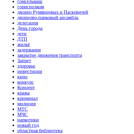
гомсельмаш
горисполком
дворец Румянцевых и Паскевичей
дворцово-парковый ансамбль
делегация
День города
дети
ДТП
жильё
задержание
закрытие движения транспорта
Запрет
здоровье
инвестиции
кино
конкурс
Концерт
кража
криминал
милиция
МТС
МЧС
наркотики
новый год
областная библиотека