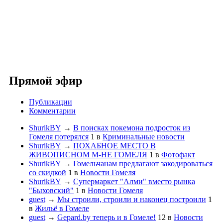
Прямой эфир
Публикации
Комментарии
ShurikBY
→
В поисках покемона подросток из
Гомеля потерялся
1
в
Криминальные новости
ShurikBY
→
ПОХАБНОЕ МЕСТО В
ЖИВОПИСНОМ М-НЕ ГОМЕЛЯ
1
в
Фотофакт
ShurikBY
→
Гомельчанам предлагают закодироваться
со скидкой
1
в
Новости Гомеля
ShurikBY
→
Супермаркет "Алми" вместо рынка
"Быховский"
1
в
Новости Гомеля
guest
→
Мы строили, строили и наконец построили
1
в
Жильё в Гомеле
guest
→
Gepard.by теперь и в Гомеле!
12
в
Новости