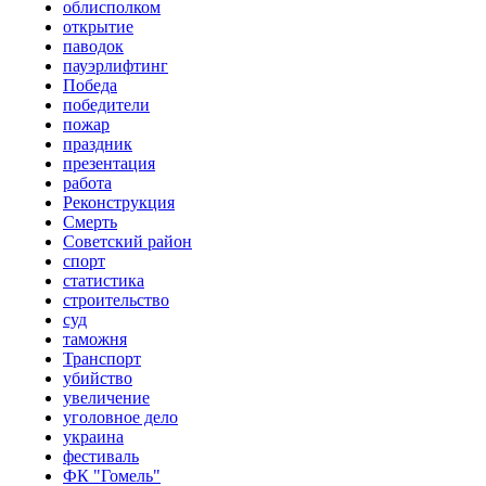
облисполком
открытие
паводок
пауэрлифтинг
Победа
победители
пожар
праздник
презентация
работа
Реконструкция
Смерть
Советский район
спорт
статистика
строительство
суд
таможня
Транспорт
убийство
увеличение
уголовное дело
украина
фестиваль
ФК "Гомель"