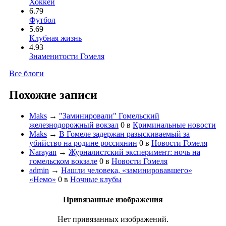
Хоккей
6.79
Футбол
5.69
Клубная жизнь
4.93
Знаменитости Гомеля
Все блоги
Похожие записи
Maks
→
"Заминировали" Гомельский
железнодорожный вокзал
0
в
Криминальные новости
Maks
→
В Гомеле задержан разыскиваемый за
убийство на родине россиянин
0
в
Новости Гомеля
Narayan
→
Журналистский эксперимент: ночь на
гомельском вокзале
0
в
Новости Гомеля
admin
→
Нашли человека, «заминировавшего»
«Немо»
0
в
Ночные клубы
Привязанные изображения
Нет привязанных изображений.