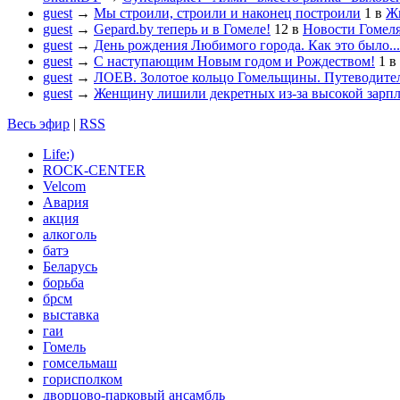
guest
→
Мы строили, строили и наконец построили
1
в
Жи
guest
→
Gepard.by теперь и в Гомеле!
12
в
Новости Гомел
guest
→
День рождения Любимого города. Как это было...
guest
→
С наступающим Новым годом и Рождеством!
1
в
guest
→
ЛОЕВ. Золотое кольцо Гомельщины. Путеводител
guest
→
Женщину лишили декретных из-за высокой зарп
Весь эфир
|
RSS
Life:)
ROCK-CENTER
Velcom
Авария
акция
алкоголь
батэ
Беларусь
борьба
брсм
выставка
гаи
Гомель
гомсельмаш
горисполком
дворцово-парковый ансамбль