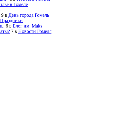
льё в Гомеле
я
9
в
День города Гомель
Праздники
ь.
6
в
Блог им. Maks
латы?
7
в
Новости Гомеля