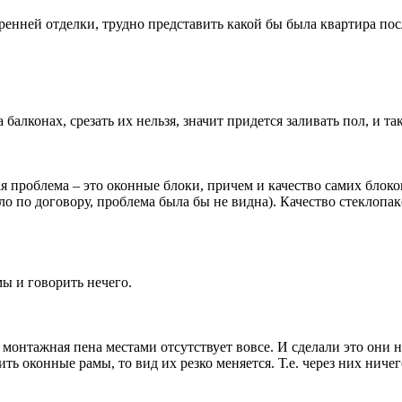
тренней отделки, трудно представить какой бы была квартира пос
балконах, срезать их нельзя, значит придется заливать пол, и та
я проблема – это оконные блоки, причем и качество самих блоко
ло по договору, проблема была бы не видна). Качество стеклопа
мы и говорить нечего.
 монтажная пена местами отсутствует вовсе. И сделали это они 
ь оконные рамы, то вид их резко меняется. Т.е. через них ничег