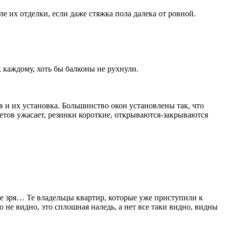
ле их отделки, если даже стяжка пола далека от ровной.
к каждому, хоть бы балконы не рухнули.
в и их установка. Большинство окон установлены так, что
кетов ужасает, резинки короткие, открываются-закрываются
не зря… Те владельцы квартир, которые уже приступили к
о не видно, это сплошная наледь, а нет все таки видно, видны