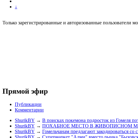
↓
Только зарегистрированные и авторизованные пользователи мо
Прямой эфир
Публикации
Комментарии
ShurikBY
→
В поисках покемона подросток из Гомеля по
ShurikBY
→
ПОХАБНОЕ МЕСТО В ЖИВОПИСНОМ М
ShurikBY
→
Гомельчанам предлагают закодироваться со 
ShurikBY
→
Супермаркет "Алми" вместо рынка "Быховс