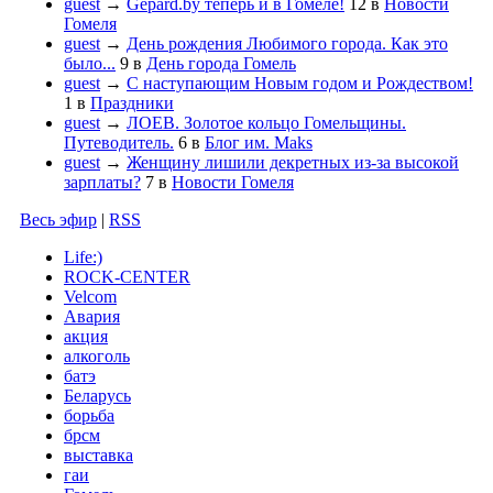
guest
→
Gepard.by теперь и в Гомеле!
12
в
Новости
Гомеля
guest
→
День рождения Любимого города. Как это
было...
9
в
День города Гомель
guest
→
С наступающим Новым годом и Рождеством!
1
в
Праздники
guest
→
ЛОЕВ. Золотое кольцо Гомельщины.
Путеводитель.
6
в
Блог им. Maks
guest
→
Женщину лишили декретных из-за высокой
зарплаты?
7
в
Новости Гомеля
Весь эфир
|
RSS
Life:)
ROCK-CENTER
Velcom
Авария
акция
алкоголь
батэ
Беларусь
борьба
брсм
выставка
гаи