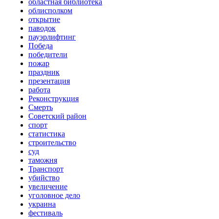
областная библиотека
облисполком
открытие
паводок
пауэрлифтинг
Победа
победители
пожар
праздник
презентация
работа
Реконструкция
Смерть
Советский район
спорт
статистика
строительство
суд
таможня
Транспорт
убийство
увеличение
уголовное дело
украина
фестиваль