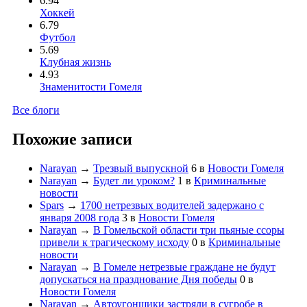
6.94
Хоккей
6.79
Футбол
5.69
Клубная жизнь
4.93
Знаменитости Гомеля
Все блоги
Похожие записи
Narayan
→
Трезвый выпускной
6
в
Новости Гомеля
Narayan
→
Будет ли уроком?
1
в
Криминальные
новости
Spars
→
1700 нетрезвых водителей задержано с
января 2008 года
3
в
Новости Гомеля
Narayan
→
В Гомельской области три пьяные ссоры
привели к трагическому исходу
0
в
Криминальные
новости
Narayan
→
В Гомеле нетрезвые граждане не будут
допускаться на празднование Дня победы
0
в
Новости Гомеля
Narayan
→
Автоугонщики застряли в сугробе в