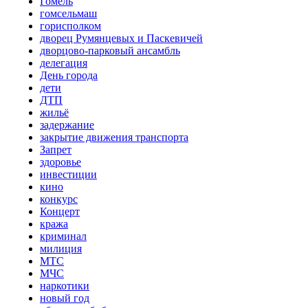
Гомель
гомсельмаш
горисполком
дворец Румянцевых и Паскевичей
дворцово-парковый ансамбль
делегация
День города
дети
ДТП
жильё
задержание
закрытие движения транспорта
Запрет
здоровье
инвестиции
кино
конкурс
Концерт
кража
криминал
милиция
МТС
МЧС
наркотики
новый год