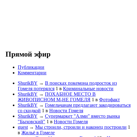
Прямой эфир
Публикации
Комментарии
ShurikBY
→
В поисках покемона подросток из
Гомеля потерялся
1
в
Криминальные новости
ShurikBY
→
ПОХАБНОЕ МЕСТО В
ЖИВОПИСНОМ М-НЕ ГОМЕЛЯ
1
в
Фотофакт
ShurikBY
→
Гомельчанам предлагают закодироваться
со скидкой
1
в
Новости Гомеля
ShurikBY
→
Супермаркет "Алми" вместо рынка
"Быховский"
1
в
Новости Гомеля
guest
→
Мы строили, строили и наконец построили
1
в
Жильё в Гомеле