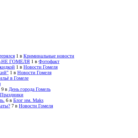
терялся
1
в
Криминальные новости
-НЕ ГОМЕЛЯ
1
в
Фотофакт
скидкой
1
в
Новости Гомеля
кий"
1
в
Новости Гомеля
льё в Гомеле
я
9
в
День города Гомель
Праздники
ь.
6
в
Блог им. Maks
латы?
7
в
Новости Гомеля