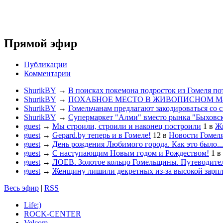
Прямой эфир
Публикации
Комментарии
ShurikBY
→
В поисках покемона подросток из Гомеля по
ShurikBY
→
ПОХАБНОЕ МЕСТО В ЖИВОПИСНОМ М
ShurikBY
→
Гомельчанам предлагают закодироваться со 
ShurikBY
→
Супермаркет "Алми" вместо рынка "Быховс
guest
→
Мы строили, строили и наконец построили
1
в
Жи
guest
→
Gepard.by теперь и в Гомеле!
12
в
Новости Гомел
guest
→
День рождения Любимого города. Как это было...
guest
→
С наступающим Новым годом и Рождеством!
1
в
guest
→
ЛОЕВ. Золотое кольцо Гомельщины. Путеводител
guest
→
Женщину лишили декретных из-за высокой зарп
Весь эфир
|
RSS
Life:)
ROCK-CENTER
Velcom