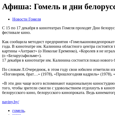
Афиша: Гомель и дни белорус
Новости Гомеля
С 15 по 17 декабря в кинотеатрах Гомеля проходят Дни белору
фестивале кино.
Как сообщила методист предприятия «Гомелькиновидеопрокат»
года. В кинотеатре им. Калинина областного центра состоятся
картины «Антракт» (о Николае Еременко), «Королев я не играл
(о «Беларусьфильме»).
17 декабря в кинотеатре им. Калинина состоится показ нового
По словам Л.Очереднюк, в этом году свои юбилеи отметили изв
«Поговорим, брат…» (1978), «Прошлогодняя кадриль» (1978), «
«В эти дни чаще всего вспоминают национальную киностудию „
того, чтобы зрители смогли с удовольствием отдохнуть в кинот
белорусского кино, белорусского кинопроката. Ведь кинемато
naviny.by/
гомель
,