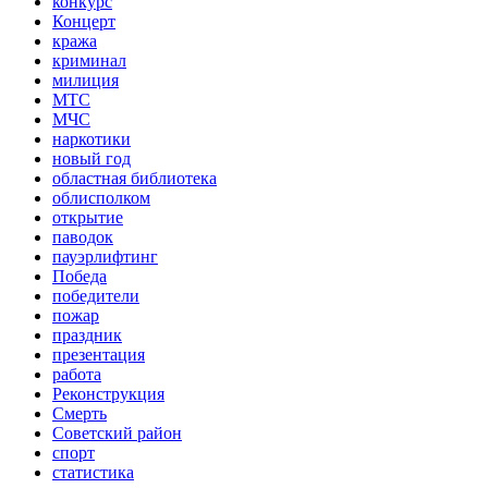
конкурс
Концерт
кража
криминал
милиция
МТС
МЧС
наркотики
новый год
областная библиотека
облисполком
открытие
паводок
пауэрлифтинг
Победа
победители
пожар
праздник
презентация
работа
Реконструкция
Смерть
Советский район
спорт
статистика