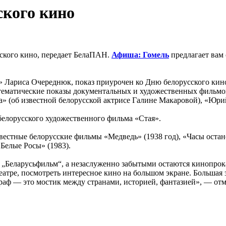
ского кино
сского кино, передает БелаПАН.
Афиша: Гомель
предлагает вам
 Лариса Очереднюк, показ приурочен ко Дню белорусского кино
 тематические показы документальных и художественных фильмов
а» (об известной белорусской актрисе Галине Макаровой), «Юри
 белорусского художественного фильма «Стая».
естные белорусские фильмы «Медведь» (1938 год), «Часы останов
Белые Росы» (1983).
Беларусьфильм“, а незаслуженно забытыми остаются кинопрокат
еатре, посмотреть интересное кино на большом экране. Большая 
граф — это мостик между странами, историей, фантазией», — от