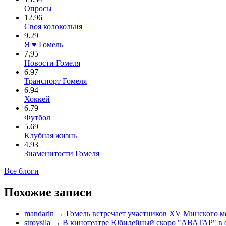
Опросы
12.96
Своя колокольня
9.29
Я ♥ Гомель
7.95
Новости Гомеля
6.97
Транспорт Гомеля
6.94
Хоккей
6.79
Футбол
5.69
Клубная жизнь
4.93
Знаменитости Гомеля
Все блоги
Похожие записи
mandarin
→
Гомель встречает участников XV Минского м
stroysila
→
В кинотеатре Юбилейный скоро "АВАТАР" в 