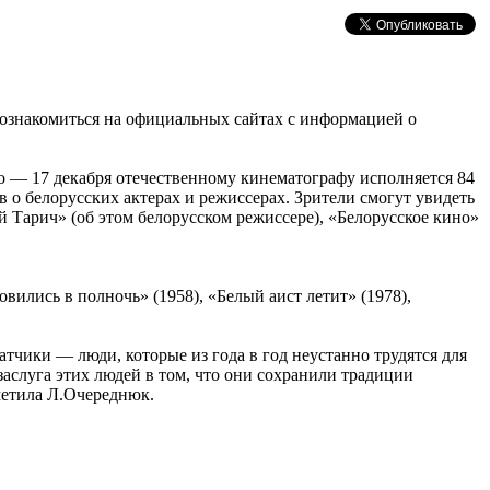
 ознакомиться на официальных сайтах с информацией о
 — 17 декабря отечественному кинематографу исполняется 84
 о белорусских актерах и режиссерах. Зрители смогут увидеть
й Тарич» (об этом белорусском режиссере), «Белорусское кино»
ились в полночь» (1958), «Белый аист летит» (1978),
чики — люди, которые из года в год неустанно трудятся для
заслуга этих людей в том, что они сохранили традиции
метила Л.Очереднюк.