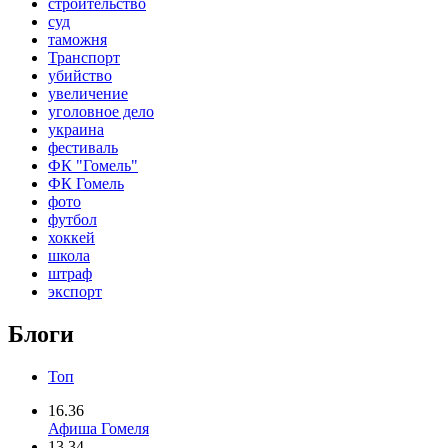
строительство
суд
таможня
Транспорт
убийство
увеличение
уголовное дело
украина
фестиваль
ФК "Гомель"
ФК Гомель
фото
футбол
хоккей
школа
штраф
экспорт
Блоги
Топ
16.36
Афиша Гомеля
13.34