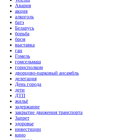
Авария
акция
алкоголь
батэ
Беларусь
борьба
брсм
выставка
гаи
Гомель
гомсельмаш
горисполком
дворцово-парковый ансамбль
делегация
День города
дети
ДТП
жильё
задержание
закрытие движения транспорта
Запрет
здоровье
инвестиции
кино