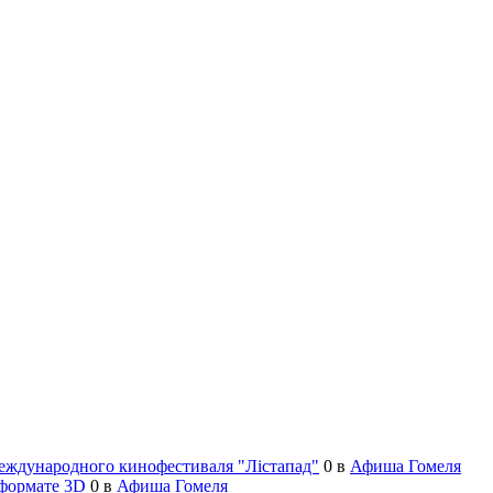
еждународного кинофестиваля "Лiстапад"
0
в
Афиша Гомеля
формате 3D
0
в
Афиша Гомеля