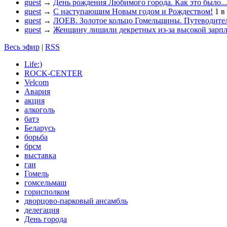
guest
→
День рождения Любимого города. Как это было...
guest
→
С наступающим Новым годом и Рождеством!
1
в
guest
→
ЛОЕВ. Золотое кольцо Гомельщины. Путеводител
guest
→
Женщину лишили декретных из-за высокой зарп
Весь эфир
|
RSS
Life:)
ROCK-CENTER
Velcom
Авария
акция
алкоголь
батэ
Беларусь
борьба
брсм
выставка
гаи
Гомель
гомсельмаш
горисполком
дворцово-парковый ансамбль
делегация
День города