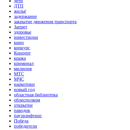
дети
ДТП
жильё
задержание
закрытие движения транспорта
Запрет
здоровье
инвестиции
кино
конкурс
Концерт
кража
криминал
милиция
МТС
МЧС
наркотики
новый год
областная библиотека
облисполком
открытие
паводок
пауэрлифтинг
Победа
победители