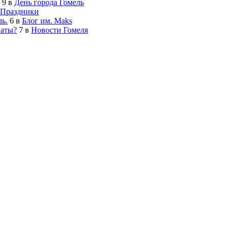
9
в
День города Гомель
Праздники
ь.
6
в
Блог им. Maks
латы?
7
в
Новости Гомеля