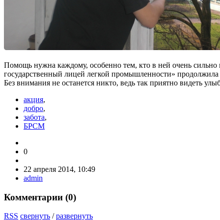
Помощь нужна каждому, особенно тем, кто в ней очень сильн
государственный лицей легкой промышленности» продолжила с
Без внимания не останется никто, ведь так приятно видеть улы
акция
,
добро
,
забота
,
БРСМ
0
22 апреля 2014, 10:49
admin
Комментарии (
0
)
RSS
свернуть
/
развернуть