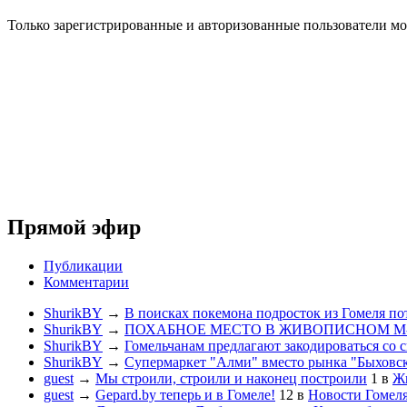
Только зарегистрированные и авторизованные пользователи мо
Прямой эфир
Публикации
Комментарии
ShurikBY
→
В поисках покемона подросток из Гомеля по
ShurikBY
→
ПОХАБНОЕ МЕСТО В ЖИВОПИСНОМ М
ShurikBY
→
Гомельчанам предлагают закодироваться со 
ShurikBY
→
Супермаркет "Алми" вместо рынка "Быховс
guest
→
Мы строили, строили и наконец построили
1
в
Жи
guest
→
Gepard.by теперь и в Гомеле!
12
в
Новости Гомел