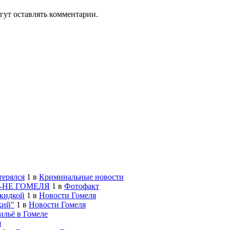
гут оставлять комментарии.
терялся
1
в
Криминальные новости
-НЕ ГОМЕЛЯ
1
в
Фотофакт
скидкой
1
в
Новости Гомеля
кий"
1
в
Новости Гомеля
льё в Гомеле
я