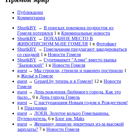
Публикации
Комментарии
ShurikBY
→
В поисках покемона подросток из
Гомеля потерялся
1
в
Криминальные новости
ShurikBY
→
ПОХАБНОЕ МЕСТО В
ЖИВОПИСНОМ М-НЕ ГОМЕЛЯ
1
в
Фотофакт
ShurikBY
→
Гомельчанам предлагают закодироваться
со скидкой
1
в
Новости Гомеля
ShurikBY
→
Супермаркет "Алми" вместо рынка
"Быховский"
1
в
Новости Гомеля
guest
→
Мы строили, строили и наконец построили
1
в
Жильё в Гомеле
guest
→
Gepard.by теперь и в Гомеле!
12
в
Новости
Гомеля
guest
→
День рождения Любимого города. Как это
было...
9
в
День города Гомель
guest
→
С наступающим Новым годом и Рождеством!
1
в
Праздники
guest
→
ЛОЕВ. Золотое кольцо Гомельщины.
Путеводитель.
6
в
Блог им. Maks
guest
→
Женщину лишили декретных из-за высокой
зарплаты?
7
в
Новости Гомеля