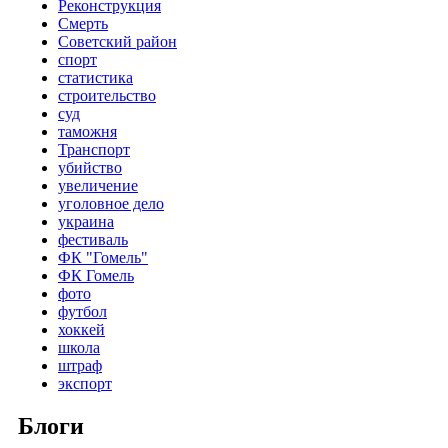
Реконструкция
Смерть
Советский район
спорт
статистика
строительство
суд
таможня
Транспорт
убийство
увеличение
уголовное дело
украина
фестиваль
ФК "Гомель"
ФК Гомель
фото
футбол
хоккей
школа
штраф
экспорт
Блоги