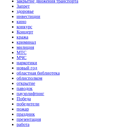
закрытие движения транспорта
Запрет
здоровье
инвестиции
кино
конкурс
Концерт
кража
криминал
милиция
МТС
МЧС
наркотики
новый год
областная библиотека
облисполком
открытие
паводок
пауэрлифтинг
Победа
победители
пожар
праздник
презентация
работа