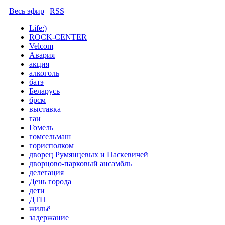
Весь эфир
|
RSS
Life:)
ROCK-CENTER
Velcom
Авария
акция
алкоголь
батэ
Беларусь
брсм
выставка
гаи
Гомель
гомсельмаш
горисполком
дворец Румянцевых и Паскевичей
дворцово-парковый ансамбль
делегация
День города
дети
ДТП
жильё
задержание