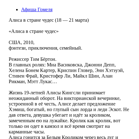
Афиша Гомеля
Алиса в стране чудес (18 — 21 марта)
«Алиса в стране чудес»
США, 2010,
фэнтези, приключения, семейный.
Режиссер Тим Бёртон.
В главных ролях: Миа Васиковска, Джонни Депп,
Хелена Бонем Картер, Криспин Гловер, Энн Хэтэуэй,
Стивен Фрай, Кристофер Ли, Майкл Шин, Алан
Рикман, Мэтт Лукас…
Жизнь 19-летней Алисы Кингсли принимает
неожиданный оборот. На викторианской вечеринке,
устроенной в её честь, Алисе делает предложение
Хэмиш, богатый, но глупый сын лорда и леди Эскот. Не
дав ответа, девушка убегает и идёт за кроликом,
замеченным ею на лужайке. Кролик как кролик, вот
только он одет в камзол и всё время смотрит на
карманные часы.
Алиса гонится за Белым Кроликом через весь луг и