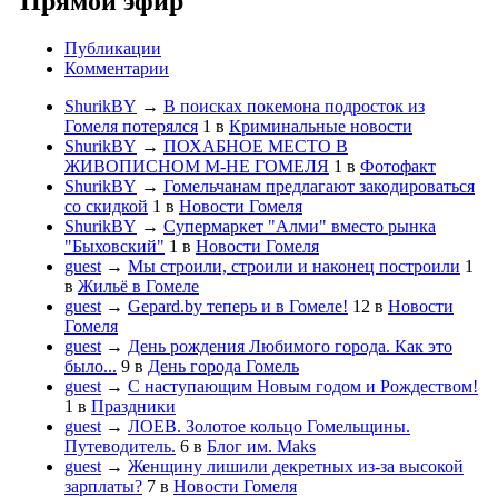
Прямой эфир
Публикации
Комментарии
ShurikBY
→
В поисках покемона подросток из
Гомеля потерялся
1
в
Криминальные новости
ShurikBY
→
ПОХАБНОЕ МЕСТО В
ЖИВОПИСНОМ М-НЕ ГОМЕЛЯ
1
в
Фотофакт
ShurikBY
→
Гомельчанам предлагают закодироваться
со скидкой
1
в
Новости Гомеля
ShurikBY
→
Супермаркет "Алми" вместо рынка
"Быховский"
1
в
Новости Гомеля
guest
→
Мы строили, строили и наконец построили
1
в
Жильё в Гомеле
guest
→
Gepard.by теперь и в Гомеле!
12
в
Новости
Гомеля
guest
→
День рождения Любимого города. Как это
было...
9
в
День города Гомель
guest
→
С наступающим Новым годом и Рождеством!
1
в
Праздники
guest
→
ЛОЕВ. Золотое кольцо Гомельщины.
Путеводитель.
6
в
Блог им. Maks
guest
→
Женщину лишили декретных из-за высокой
зарплаты?
7
в
Новости Гомеля