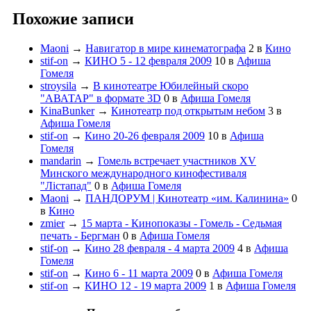
Похожие записи
Maoni
→
Навигатор в мире кинематографа
2
в
Кино
stif-on
→
КИНО 5 - 12 февраля 2009
10
в
Афиша
Гомеля
stroysila
→
В кинотеатре Юбилейный скоро
"АВАТАР" в формате 3D
0
в
Афиша Гомеля
KinaBunker
→
Кинотеатр под открытым небом
3
в
Афиша Гомеля
stif-on
→
Кино 20-26 февраля 2009
10
в
Афиша
Гомеля
mandarin
→
Гомель встречает участников XV
Минского международного кинофестиваля
"Лiстапад"
0
в
Афиша Гомеля
Maoni
→
ПАНДОРУМ | Кинотеатр «им. Калинина»
0
в
Кино
zmier
→
15 марта - Кинопоказы - Гомель - Седьмая
печать - Бергман
0
в
Афиша Гомеля
stif-on
→
Кино 28 февраля - 4 марта 2009
4
в
Афиша
Гомеля
stif-on
→
Кино 6 - 11 марта 2009
0
в
Афиша Гомеля
stif-on
→
КИНО 12 - 19 марта 2009
1
в
Афиша Гомеля