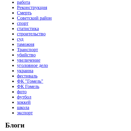
работа
Реконструкция
Смерть
Советский район
спорт
статистика
строительство
суд
таможня
Транспорт
убийство
увеличение
уголовное дело
украина
фестиваль
ФК "Гомель"
ФК Гомель
фото
футбол
хоккей
школа
экспорт
Блоги