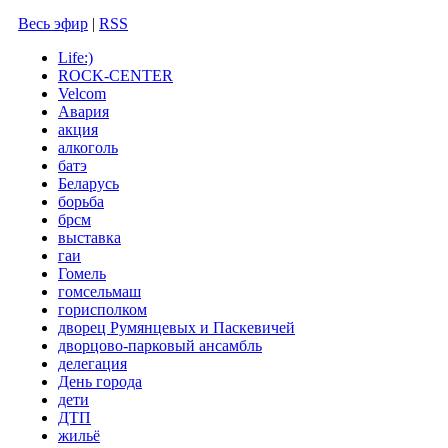
Весь эфир
|
RSS
Life:)
ROCK-CENTER
Velcom
Авария
акция
алкоголь
батэ
Беларусь
борьба
брсм
выставка
гаи
Гомель
гомсельмаш
горисполком
дворец Румянцевых и Паскевичей
дворцово-парковый ансамбль
делегация
День города
дети
ДТП
жильё