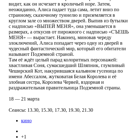
видит, как он исчезает в кроличьей норе. Затем,
неожиданно, Алиса падает туда сама, летит вниз по
странному, сказочному туннелю и приземляется в
круглом зале со множеством дверей. Выпив из бутылки
с надписью «ВЫПЕЙ МЕНЯ», она уменьшается в
размерах, а откусив от пирожного с надписью «СЪЕШЬ
МЕНЯ» — вырастает. Наконец, миновав череду
злоключений, Алиса попадает через одну из дверей в
чудесный фантастический мир, который его обитатели
называют Подземной страной.
Там её ждёт целый парад колоритных персонажей:
хвастливая Соня, сумасшедший Шляпник, глумливый
Чеширский Кот, накурившаяся кальяном гусеница по
имени Абессалом, жутковатая Белая Королева и её
злобная сестра, Королева Червей, вздорная и
раздражительная правительница Подземной страны.
18 — 21 марта
Сеансы: 13.30, 15.30, 17.30, 19.30, 21.30
кино
+1