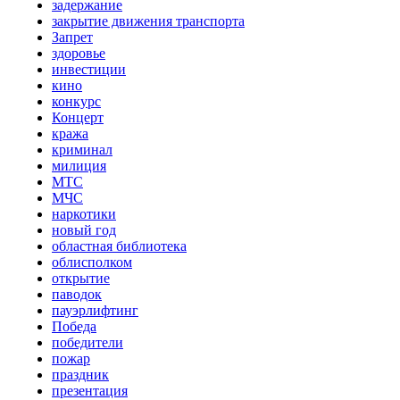
задержание
закрытие движения транспорта
Запрет
здоровье
инвестиции
кино
конкурс
Концерт
кража
криминал
милиция
МТС
МЧС
наркотики
новый год
областная библиотека
облисполком
открытие
паводок
пауэрлифтинг
Победа
победители
пожар
праздник
презентация