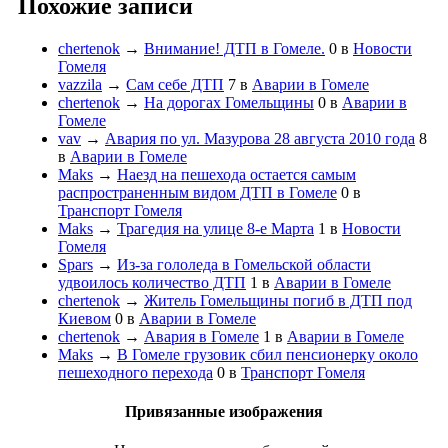
Похожие записи
chertenok
→
Внимание! ДТП в Гомеле.
0
в
Новости
Гомеля
vazzila
→
Сам себе ДТП
7
в
Аварии в Гомеле
chertenok
→
На дорогах Гомельщины
0
в
Аварии в
Гомеле
vav
→
Авария по ул. Мазурова 28 августа 2010 года
8
в
Аварии в Гомеле
Maks
→
Наезд на пешехода остается самым
распространенным видом ДТП в Гомеле
0
в
Транспорт Гомеля
Maks
→
Трагедия на улице 8-е Марта
1
в
Новости
Гомеля
Spars
→
Из-за гололеда в Гомельской области
удвоилось количество ДТП
1
в
Аварии в Гомеле
chertenok
→
Житель Гомельщины погиб в ДТП под
Киевом
0
в
Аварии в Гомеле
chertenok
→
Авария в Гомеле
1
в
Аварии в Гомеле
Maks
→
В Гомеле грузовик сбил пенсионерку около
пешеходного перехода
0
в
Транспорт Гомеля
Привязанные изображения