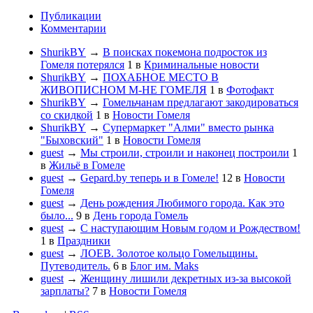
Публикации
Комментарии
ShurikBY
→
В поисках покемона подросток из
Гомеля потерялся
1
в
Криминальные новости
ShurikBY
→
ПОХАБНОЕ МЕСТО В
ЖИВОПИСНОМ М-НЕ ГОМЕЛЯ
1
в
Фотофакт
ShurikBY
→
Гомельчанам предлагают закодироваться
со скидкой
1
в
Новости Гомеля
ShurikBY
→
Супермаркет "Алми" вместо рынка
"Быховский"
1
в
Новости Гомеля
guest
→
Мы строили, строили и наконец построили
1
в
Жильё в Гомеле
guest
→
Gepard.by теперь и в Гомеле!
12
в
Новости
Гомеля
guest
→
День рождения Любимого города. Как это
было...
9
в
День города Гомель
guest
→
С наступающим Новым годом и Рождеством!
1
в
Праздники
guest
→
ЛОЕВ. Золотое кольцо Гомельщины.
Путеводитель.
6
в
Блог им. Maks
guest
→
Женщину лишили декретных из-за высокой
зарплаты?
7
в
Новости Гомеля