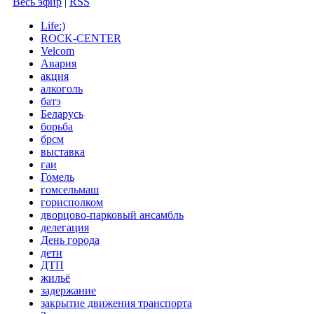
Весь эфир
|
RSS
Life:)
ROCK-CENTER
Velcom
Авария
акция
алкоголь
батэ
Беларусь
борьба
брсм
выставка
гаи
Гомель
гомсельмаш
горисполком
дворцово-парковый ансамбль
делегация
День города
дети
ДТП
жильё
задержание
закрытие движения транспорта