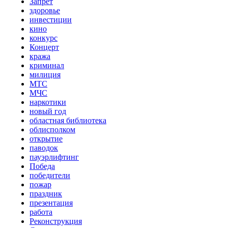
Запрет
здоровье
инвестиции
кино
конкурс
Концерт
кража
криминал
милиция
МТС
МЧС
наркотики
новый год
областная библиотека
облисполком
открытие
паводок
пауэрлифтинг
Победа
победители
пожар
праздник
презентация
работа
Реконструкция