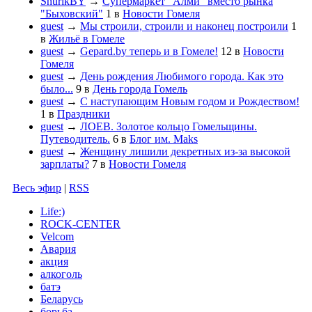
ShurikBY
→
Супермаркет "Алми" вместо рынка
"Быховский"
1
в
Новости Гомеля
guest
→
Мы строили, строили и наконец построили
1
в
Жильё в Гомеле
guest
→
Gepard.by теперь и в Гомеле!
12
в
Новости
Гомеля
guest
→
День рождения Любимого города. Как это
было...
9
в
День города Гомель
guest
→
С наступающим Новым годом и Рождеством!
1
в
Праздники
guest
→
ЛОЕВ. Золотое кольцо Гомельщины.
Путеводитель.
6
в
Блог им. Maks
guest
→
Женщину лишили декретных из-за высокой
зарплаты?
7
в
Новости Гомеля
Весь эфир
|
RSS
Life:)
ROCK-CENTER
Velcom
Авария
акция
алкоголь
батэ
Беларусь
борьба