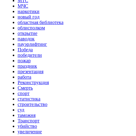
МТС
МЧС
наркотики
новый год
областная библиотека
облисполком
открытие
паводок
пауэрлифтинг
Победа
победители
пожар
праздник
презентация
работа
Реконструкция
Смерть
спорт
статистика
строительство
суд
таможня
Транспорт
убийство
увеличение