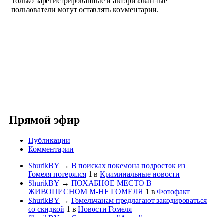
Только зарегистрированные и авторизованные
пользователи могут оставлять комментарии.
Прямой эфир
Публикации
Комментарии
ShurikBY
→
В поисках покемона подросток из
Гомеля потерялся
1
в
Криминальные новости
ShurikBY
→
ПОХАБНОЕ МЕСТО В
ЖИВОПИСНОМ М-НЕ ГОМЕЛЯ
1
в
Фотофакт
ShurikBY
→
Гомельчанам предлагают закодироваться
со скидкой
1
в
Новости Гомеля