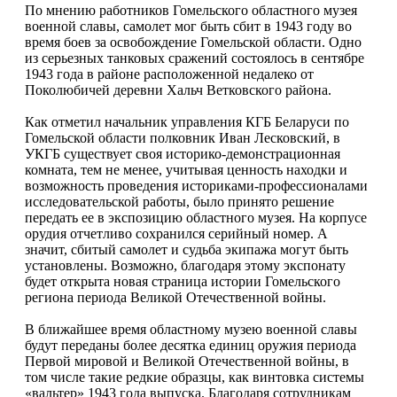
По мнению работников Гомельского областного музея
военной славы, самолет мог быть сбит в 1943 году во
время боев за освобождение Гомельской области. Одно
из серьезных танковых сражений состоялось в сентябре
1943 года в районе расположенной недалеко от
Поколюбичей деревни Хальч Ветковского района.
Как отметил начальник управления КГБ Беларуси по
Гомельской области полковник Иван Лесковский, в
УКГБ существует своя историко-демонстрационная
комната, тем не менее, учитывая ценность находки и
возможность проведения историками-профессионалами
исследовательской работы, было принято решение
передать ее в экспозицию областного музея. На корпусе
орудия отчетливо сохранился серийный номер. А
значит, сбитый самолет и судьба экипажа могут быть
установлены. Возможно, благодаря этому экспонату
будет открыта новая страница истории Гомельского
региона периода Великой Отечественной войны.
В ближайшее время областному музею военной славы
будут переданы более десятка единиц оружия периода
Первой мировой и Великой Отечественной войны, в
том числе такие редкие образцы, как винтовка системы
«вальтер» 1943 года выпуска. Благодаря сотрудникам