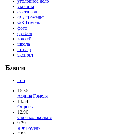
уголовное дело
украина
фестиваль
ФК "Гомель"
ФК Гомель
фото
футбол
хоккей
школа
штраф
экспорт
Блоги
Топ
16.36
Афиша Гомеля
13.34
Опросы
12.96
Своя колокольня
9.29
Я ♥ Гомель
7.95