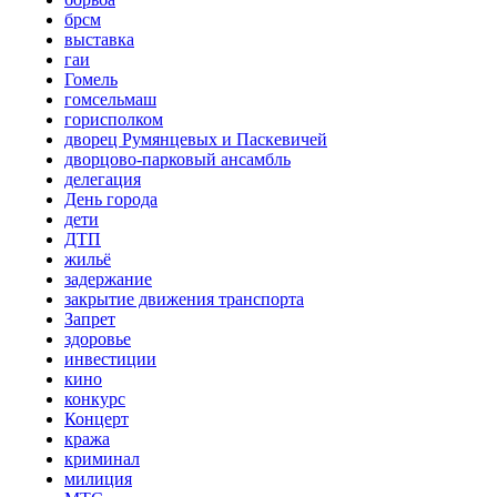
брсм
выставка
гаи
Гомель
гомсельмаш
горисполком
дворец Румянцевых и Паскевичей
дворцово-парковый ансамбль
делегация
День города
дети
ДТП
жильё
задержание
закрытие движения транспорта
Запрет
здоровье
инвестиции
кино
конкурс
Концерт
кража
криминал
милиция