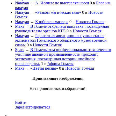
Narayan
→
А. Исачев: не выставлявшееся
0
в
Блог им.
narayan
Narayan
→
«Резьбы магическая вязь»
0
в
Новости
Гомеля
Narayan
→
К юбилею мастера
0
в
Новости Гомеля
Maks
→
В Гомеле открылась выставка, посвящённая
руководителям органов КГБ
0
в
Новости Гомеля
Narayan
→
Раритетная авиационная пушка станет
экспонатом Гомельского областного музея военной
славы
0
в
Новости Гомеля
Spars
→
В Гомельском профессионально-техническом
училище швейной промышленности проходит
экспозиция, посвященная истории швейного
производства.
1
в
Афиша Гомеля
Maks
→
«Цветы весны»
0
в
Новости Гомеля
Привязанные изображения
Нет привязанных изображений.
Войти
Зарегистрироваться