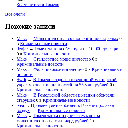
Знаменитости Гомеля
Все блоги
Похожие записи
Maks
→
Мошенничества в отношении престарелых
0
в
Криминальные новости
denjer
→
Гомельчанина обманули на 10 000 долларов
0
в
Криминальные новости
Maks
→
Стандартное мошенничество
0
в
Криминальные новости
Maks
→
Фальшивомонетничество
0
в
Криминальные
новости
Swift
→
В Гомеле владелец ювелирной мастерской
украл у клиентов ценностей на 55 млн. рублей
0
в
Криминальные новости
Maks
→
В Гомельской области цыганки обокрали
старушек
0
в
Криминальные новости
lvea
→
Продавец автомобилей в Гомеле продавал
воздух
1
в
Криминальные новости
Maks
→
Гомельчанка получила семь лет за
мошенничество на миллиард рублей
1
в
Криминальные новости