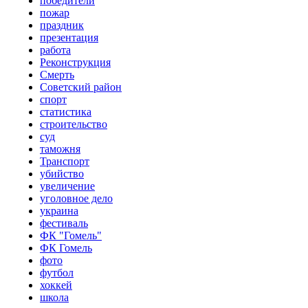
победители
пожар
праздник
презентация
работа
Реконструкция
Смерть
Советский район
спорт
статистика
строительство
суд
таможня
Транспорт
убийство
увеличение
уголовное дело
украина
фестиваль
ФК "Гомель"
ФК Гомель
фото
футбол
хоккей
школа