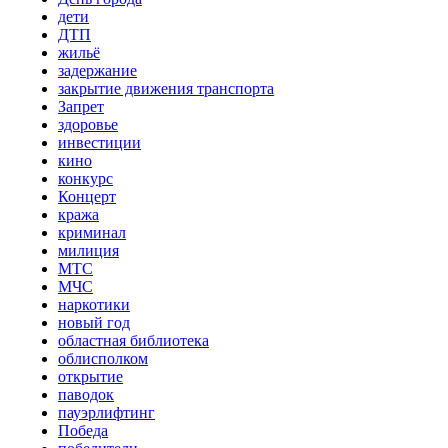
дети
ДТП
жильё
задержание
закрытие движения транспорта
Запрет
здоровье
инвестиции
кино
конкурс
Концерт
кража
криминал
милиция
МТС
МЧС
наркотики
новый год
областная библиотека
облисполком
открытие
паводок
пауэрлифтинг
Победа