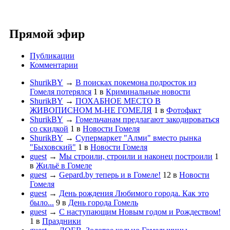
Прямой эфир
Публикации
Комментарии
ShurikBY
→
В поисках покемона подросток из
Гомеля потерялся
1
в
Криминальные новости
ShurikBY
→
ПОХАБНОЕ МЕСТО В
ЖИВОПИСНОМ М-НЕ ГОМЕЛЯ
1
в
Фотофакт
ShurikBY
→
Гомельчанам предлагают закодироваться
со скидкой
1
в
Новости Гомеля
ShurikBY
→
Супермаркет "Алми" вместо рынка
"Быховский"
1
в
Новости Гомеля
guest
→
Мы строили, строили и наконец построили
1
в
Жильё в Гомеле
guest
→
Gepard.by теперь и в Гомеле!
12
в
Новости
Гомеля
guest
→
День рождения Любимого города. Как это
было...
9
в
День города Гомель
guest
→
С наступающим Новым годом и Рождеством!
1
в
Праздники