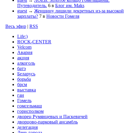
guest
→
ЛОЕВ. Золотое кольцо Гомельщины.
Путеводитель.
6
в
Блог им. Maks
guest
→
Женщину лишили декретных из-за высокой
зарплаты?
7
в
Новости Гомеля
Весь эфир
|
RSS
Life:)
ROCK-CENTER
Velcom
Авария
акция
алкоголь
батэ
Беларусь
борьба
брсм
выставка
гаи
Гомель
гомсельмаш
горисполком
дворец Румянцевых и Паскевичей
дворцово-парковый ансамбль
делегация
День города