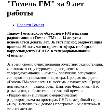
"Гомель FM" за 9 лет
работы
Новости Гомеля
Лидеру Гомельского областного FM-вещания —
радиостанции «Гомель FM» — 14 августа
исполняется девять лет. За этот период радиостанция
провела 80 тыс. часов прямого эфира, сообщили
корреспонденту БЕЛТА в телерадиокомпании
«Гомель».
За время своего существования областная радиостанция,
являющаяся структурным подразделением
телерадиокомпании «Гомель», заслужила репутацию
солидного и уважаемого партнера. Программы радио
«Гомель FM» узнаваемы и любимы слушателем. Среди
популярных — радиопроект Дмитрия Чекалкина «Нас
разыграли», победитель престижной премии
«Радиомания» и лучшая юмористическая
радиопрограмма на просторах СНГ; комедийный сериал
«Шоу Шепелявых»; деловая программа «Аналитика» и
многие другие.