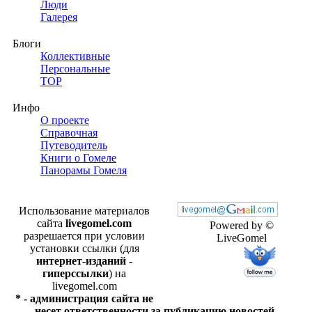
Люди
Галерея
Блоги
Коллективные
Персональные
TOP
Инфо
О проекте
Справочная
Путеводитель
Книги о Гомеле
Панорамы Гомеля
Использование материалов
сайта
livegomel.com
Powered by ©
разрешается при условии
LiveGomel
установки ссылки (для
интернет-изданий -
гиперссылки
) на
livegomel.com
* - администрация сайта не
несет ответственности за публикацию новостей,