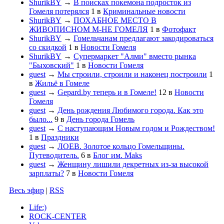
ShurikBY
→
В поисках покемона подросток из
Гомеля потерялся
1
в
Криминальные новости
ShurikBY
→
ПОХАБНОЕ МЕСТО В
ЖИВОПИСНОМ М-НЕ ГОМЕЛЯ
1
в
Фотофакт
ShurikBY
→
Гомельчанам предлагают закодироваться
со скидкой
1
в
Новости Гомеля
ShurikBY
→
Супермаркет "Алми" вместо рынка
"Быховский"
1
в
Новости Гомеля
guest
→
Мы строили, строили и наконец построили
1
в
Жильё в Гомеле
guest
→
Gepard.by теперь и в Гомеле!
12
в
Новости
Гомеля
guest
→
День рождения Любимого города. Как это
было...
9
в
День города Гомель
guest
→
С наступающим Новым годом и Рождеством!
1
в
Праздники
guest
→
ЛОЕВ. Золотое кольцо Гомельщины.
Путеводитель.
6
в
Блог им. Maks
guest
→
Женщину лишили декретных из-за высокой
зарплаты?
7
в
Новости Гомеля
Весь эфир
|
RSS
Life:)
ROCK-CENTER