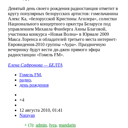
Девятый день своего рождения радиостанция отметит в
кругу популярных белорусских артистов: гомельчанина
Алекс Ка, «белорусской Кристины Агилера», солистки
Национального концертного оркестра Беларуси под
управлением Михаила Финберга Анны Благовой,
участника конкурса «Новая Волна» в Юрмале 2009
Макса Лоренса и обладателей третьего места интернет-
Евровидения-2010 группы «Аура». Праздничную
вечеринку будут вести ди-джеи прямого эфира
радиостанции «Гомель FM».
Елена Сафронова — БЕЛТА
Гомель FM
,
радио
,
день рождения
+4
12 августа 2010, 01:41
Narayan
+ (3):
admin
,
lvea
,
mandarin