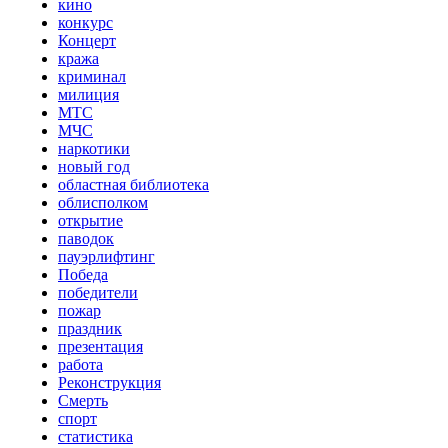
кино
конкурс
Концерт
кража
криминал
милиция
МТС
МЧС
наркотики
новый год
областная библиотека
облисполком
открытие
паводок
пауэрлифтинг
Победа
победители
пожар
праздник
презентация
работа
Реконструкция
Смерть
спорт
статистика