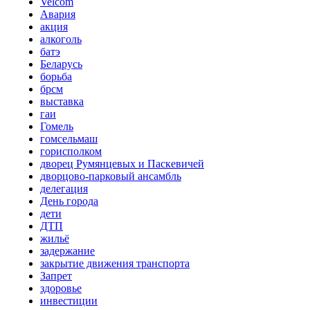
Velcom
Авария
акция
алкоголь
батэ
Беларусь
борьба
брсм
выставка
гаи
Гомель
гомсельмаш
горисполком
дворец Румянцевых и Паскевичей
дворцово-парковый ансамбль
делегация
День города
дети
ДТП
жильё
задержание
закрытие движения транспорта
Запрет
здоровье
инвестиции