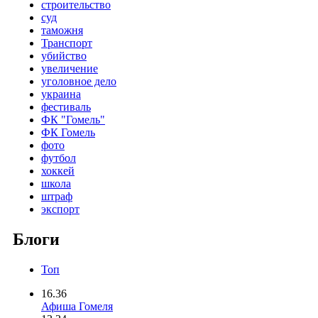
строительство
суд
таможня
Транспорт
убийство
увеличение
уголовное дело
украина
фестиваль
ФК "Гомель"
ФК Гомель
фото
футбол
хоккей
школа
штраф
экспорт
Блоги
Топ
16.36
Афиша Гомеля