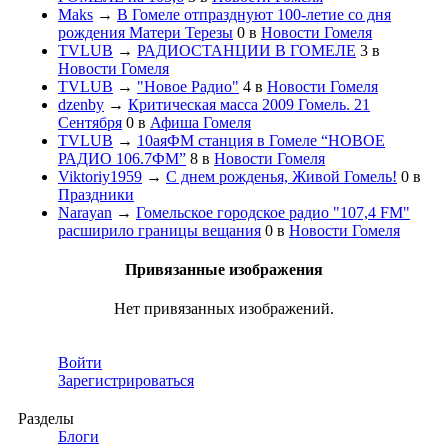
Maks
→
В Гомеле отпразднуют 100-летие со дня
рождения Матери Терезы
0
в
Новости Гомеля
TVLUB
→
РАДИОСТАНЦИИ В ГОМЕЛЕ
3
в
Новости Гомеля
TVLUB
→
"Новое Радио"
4
в
Новости Гомеля
dzenby
→
Критическая масса 2009 Гомель. 21
Сентября
0
в
Афиша Гомеля
TVLUB
→
10аяФМ станция в Гомеле “НОВОЕ
РАДИО 106.7ФМ”
8
в
Новости Гомеля
Viktoriy1959
→
С днем рожденья, Живой Гомель!
0
в
Праздники
Narayan
→
Гомельское городское радио "107,4 FM"
расширило границы вещания
0
в
Новости Гомеля
Привязанные изображения
Нет привязанных изображений.
Войти
Зарегистрироваться
Разделы
Блоги