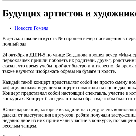
Будущих артистов и художник
Новости Гомеля
В детской школе искусств №5 прошел вечер посвящения в перв
полный зал.
24 октября в ДШИ-5 по улице Богданова прошел вечер «Мы-пер
первоклашек пришли поболеть их родители, друзья, родственн
сказал, что время учебы пройдет быстро и интересно. За время
также научится изображать образы на бумаге и холсте.
Каждый такой концерт представляет собой не просто смену номе
«официальным» ведущим концерта помогали на сцене дядюшка
Концерт представлял собой настоящий спектакль, участие в к
конкурсах. Концерт был сделан таким образом, чтобы было инт
Юные дарования, которые выходили на сцену, очень волновались
далеки от выступления виртуозов, ребята получали заслуженн
недавно двое из них принимали участие в конкурсе, посвящен
веселым танцем.