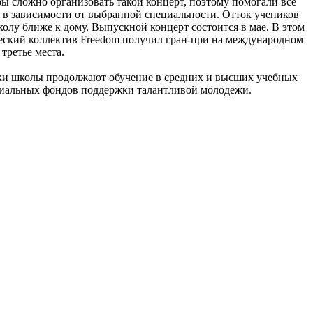
бы сложно организовать такой концерт, поэтому помогали все
т в зависимости от выбранной специальности. Отток учеников
олу ближе к дому. Выпускной концерт состоится в мае. В этом
ческий коллектив Freedom получил гран-при на международном
третье места.
ники школы продолжают обучение в средних и высших учебных
ециальных фондов поддержки талантливой молодежи.