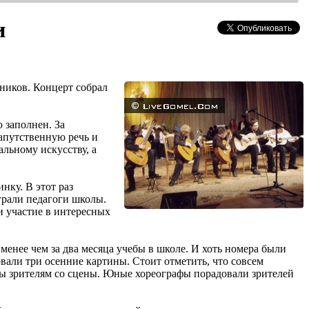
и
ников. Концерт собрал
 заполнен. За
напутственную речь и
альному искусству, а
нку. В этот раз
рали педагоги школы.
и участие в интересных
менее чем за два месяца учебы в школе. И хоть номера были
али три осенние картины. Стоит отметить, что совсем
ны зрителям со сцены. Юные хореографы порадовали зрителей