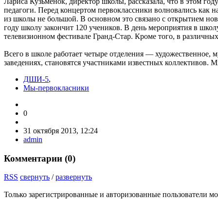
Лариса Кузьменок, директор школы, рассказала, что в этом го
педагоги. Перед концертом первоклассники волновались как на
из школы не большой. В основном это связано с открытием нов
году школу закончит 120 учеников. В день мероприятия в шко
телевизионном фестивале Гранд-Стар. Кроме того, в различных
Всего в школе работает четыре отделения — художественное,
заведениях, становятся участниками известных коллективов.
ДШИ-5
,
Мы-первокласники
0
31 октября 2013, 12:24
admin
Комментарии (
0
)
RSS
свернуть
/
развернуть
Только зарегистрированные и авторизованные пользователи мо