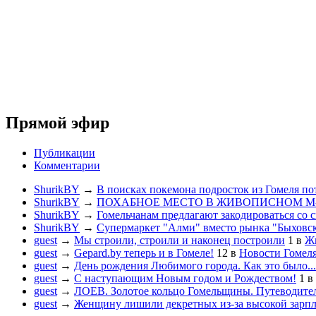
Прямой эфир
Публикации
Комментарии
ShurikBY
→
В поисках покемона подросток из Гомеля по
ShurikBY
→
ПОХАБНОЕ МЕСТО В ЖИВОПИСНОМ М
ShurikBY
→
Гомельчанам предлагают закодироваться со 
ShurikBY
→
Супермаркет "Алми" вместо рынка "Быховс
guest
→
Мы строили, строили и наконец построили
1
в
Жи
guest
→
Gepard.by теперь и в Гомеле!
12
в
Новости Гомел
guest
→
День рождения Любимого города. Как это было...
guest
→
С наступающим Новым годом и Рождеством!
1
в
guest
→
ЛОЕВ. Золотое кольцо Гомельщины. Путеводител
guest
→
Женщину лишили декретных из-за высокой зарп