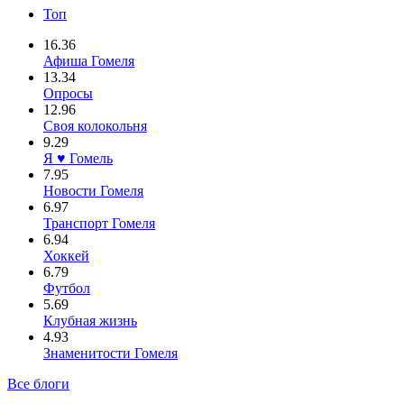
Топ
16.36
Афиша Гомеля
13.34
Опросы
12.96
Своя колокольня
9.29
Я ♥ Гомель
7.95
Новости Гомеля
6.97
Транспорт Гомеля
6.94
Хоккей
6.79
Футбол
5.69
Клубная жизнь
4.93
Знаменитости Гомеля
Все блоги