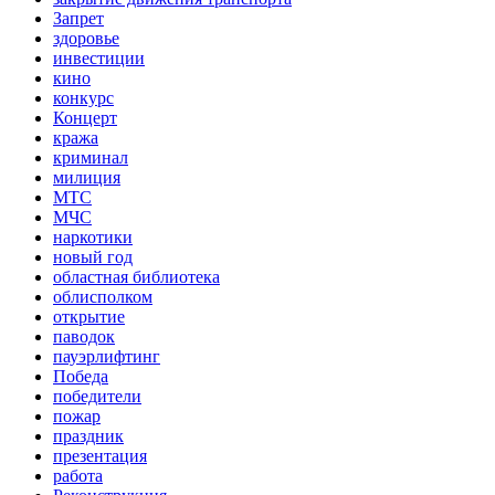
Запрет
здоровье
инвестиции
кино
конкурс
Концерт
кража
криминал
милиция
МТС
МЧС
наркотики
новый год
областная библиотека
облисполком
открытие
паводок
пауэрлифтинг
Победа
победители
пожар
праздник
презентация
работа