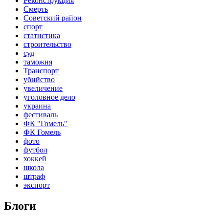
Реконструкция
Смерть
Советский район
спорт
статистика
строительство
суд
таможня
Транспорт
убийство
увеличение
уголовное дело
украина
фестиваль
ФК "Гомель"
ФК Гомель
фото
футбол
хоккей
школа
штраф
экспорт
Блоги