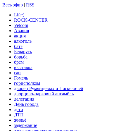
Весь эфир
|
RSS
Life:)
ROCK-CENTER
Velcom
Авария
акция
алкоголь
батэ
Беларусь
борьба
брсм
выставка
гаи
Гомель
горисполком
дворец Румянцевых и Паскевичей
дворцово-парковый ансамбль
делегация
День города
дети
ДТП
жильё
задержание
закрытие движения транспорта