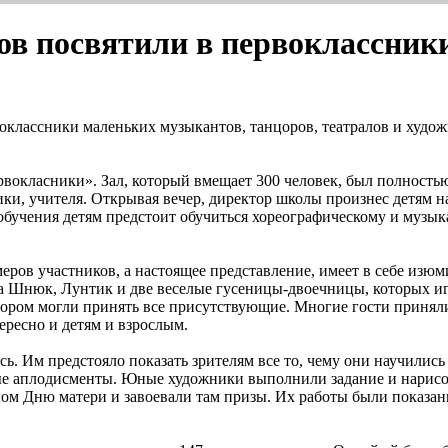
ов посвятили в первоклассник
оклассники маленьких музыкантов, танцоров, театралов и худож
вокласники». Зал, который вмещает 300 человек, был полностью
ики, учителя. Открывая вечер, директор школы произнес детям 
 обучения детям предстоит обучиться хореографическому и музык
ров участников, а настоящее представление, имеет в себе изюми
 Шнюк, Лунтик и две веселые гусеницы-двоечницы, которых иг
отором могли принять все присутствующие. Многие гости принял
ересно и детям и взрослым.
. Им предстояло показать зрителям все то, чему они научились 
ые аплодисменты. Юные художники выполнили задание и нарисов
ном Дню матери и завоевали там призы. Их работы были показа