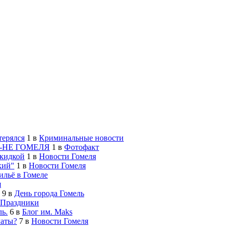
терялся
1
в
Криминальные новости
-НЕ ГОМЕЛЯ
1
в
Фотофакт
скидкой
1
в
Новости Гомеля
кий"
1
в
Новости Гомеля
льё в Гомеле
я
9
в
День города Гомель
Праздники
ь.
6
в
Блог им. Maks
латы?
7
в
Новости Гомеля