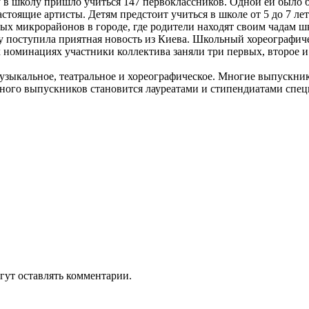
ду в школу пришло учиться 147 первоклассников. Одной ей было 
стоящие артисты. Детям предстоит учиться в школе от 5 до 7 ле
ых микрорайонов в городе, где родители находят своим чадам шк
лу поступила приятная новость из Киева. Школьный хореографи
 номинациях участники коллектива заняли три первых, второе и 
 музыкальное, театральное и хореографическое. Многие выпуск
 Много выпускников становится лауреатами и стипендиатами сп
гут оставлять комментарии.