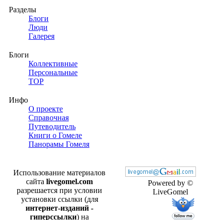
Разделы
Блоги
Люди
Галерея
Блоги
Коллективные
Персональные
TOP
Инфо
О проекте
Справочная
Путеводитель
Книги о Гомеле
Панорамы Гомеля
Использование материалов
сайта
livegomel.com
Powered by ©
разрешается при условии
LiveGomel
установки ссылки (для
интернет-изданий -
гиперссылки
) на