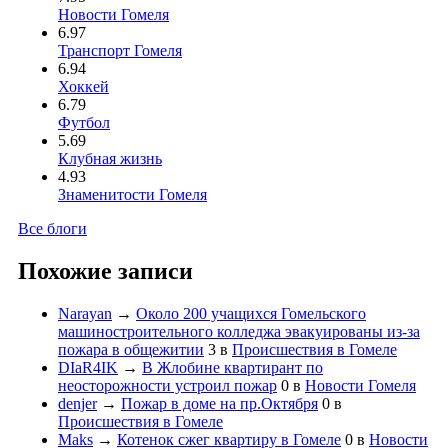
Новости Гомеля
6.97
Транспорт Гомеля
6.94
Хоккей
6.79
Футбол
5.69
Клубная жизнь
4.93
Знаменитости Гомеля
Все блоги
Похожие записи
Narayan
→
Около 200 учащихся Гомельского
машиностроительного колледжа эвакуированы из-за
пожара в общежитии
3
в
Происшествия в Гомеле
DIaR4IK
→
В Жлобине квартирант по
неосторожности устроил пожар
0
в
Новости Гомеля
denjer
→
Пожар в доме на пр.Октября
0
в
Происшествия в Гомеле
Maks
→
Котенок сжег квартиру в Гомеле
0
в
Новости