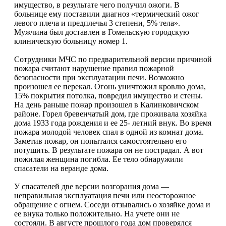
имущество, в результате чего получил ожоги. В
больнице ему поставили диагноз «термический ожог
левого плеча и предплечья 3 степени, 5% тела».
Мужчина был доставлен в Гомельскую городскую
клиническую больницу номер 1.
Сотрудники МЧС по предварительной версии причиной
пожара считают нарушение правил пожарной
безопасности при эксплуатации печи. Возможно
произошел ее перекал. Огонь уничтожил кровлю дома,
15% покрытия потолка, повредил имущество и стены.
На день раньше пожар произошел в Калинковичском
районе. Горел бревенчатый дом, где проживала хозяйка
дома 1933 года рождения и ее 25- летний внук. Во время
пожара молодой человек спал в одной из комнат дома.
Заметив пожар, он попытался самостоятельно его
потушить. В результате пожара он не пострадал. А вот
пожилая женщина погибла. Ее тело обнаружили
спасатели на веранде дома.
У спасателей две версии возгорания дома —
неправильная эксплуатация печи или неосторожное
обращение с огнем. Соседи отзывались о хозяйке дома и
ее внука только положительно. На учете они не
состояли. В августе прошлого года дом проверялся