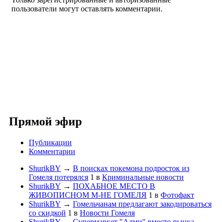
пользователи могут оставлять комментарии.
Прямой эфир
Публикации
Комментарии
ShurikBY
→
В поисках покемона подросток из
Гомеля потерялся
1
в
Криминальные новости
ShurikBY
→
ПОХАБНОЕ МЕСТО В
ЖИВОПИСНОМ М-НЕ ГОМЕЛЯ
1
в
Фотофакт
ShurikBY
→
Гомельчанам предлагают закодироваться
со скидкой
1
в
Новости Гомеля
ShurikBY
→
Супермаркет "Алми" вместо рынка