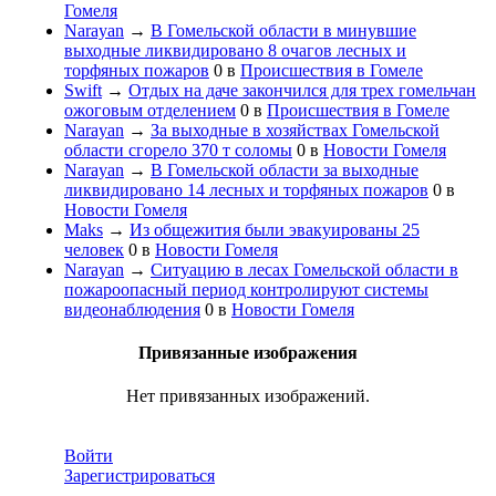
Гомеля
Narayan
→
В Гомельской области в минувшие
выходные ликвидировано 8 очагов лесных и
торфяных пожаров
0
в
Происшествия в Гомеле
Swift
→
Отдых на даче закончился для трех гомельчан
ожоговым отделением
0
в
Происшествия в Гомеле
Narayan
→
За выходные в хозяйствах Гомельской
области сгорело 370 т соломы
0
в
Новости Гомеля
Narayan
→
В Гомельской области за выходные
ликвидировано 14 лесных и торфяных пожаров
0
в
Новости Гомеля
Maks
→
Из общежития были эвакуированы 25
человек
0
в
Новости Гомеля
Narayan
→
Ситуацию в лесах Гомельской области в
пожароопасный период контролируют системы
видеонаблюдения
0
в
Новости Гомеля
Привязанные изображения
Нет привязанных изображений.
Войти
Зарегистрироваться