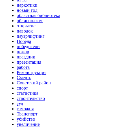
наркотики
новый год
областная библиотека
облисполком
открытие
паводок
пауэрлифтинг
Победа
победители
пожар
праздник
презентация
работа
Реконструкция
Смерть
Советский район
спорт
статистика
строительство
суд
таможня
Транспорт
убийство
увеличение