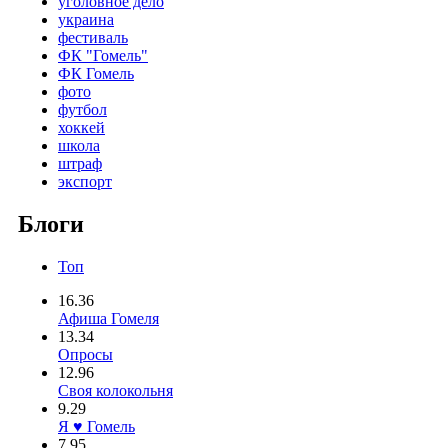
уголовное дело
украина
фестиваль
ФК "Гомель"
ФК Гомель
фото
футбол
хоккей
школа
штраф
экспорт
Блоги
Топ
16.36
Афиша Гомеля
13.34
Опросы
12.96
Своя колокольня
9.29
Я ♥ Гомель
7.95