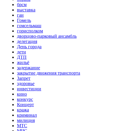
брсм
выставка
гаи
Гомель
гомсельмаш
горисполком
дворцово-парковый ансамбль
делегация
День города
дети
ДТП
жильё
задержание
закрытие движения транспорта
Запрет
здоровье
инвестиции
кино
конкурс
Концерт
кража
криминал
милиция
МТС
МЧС