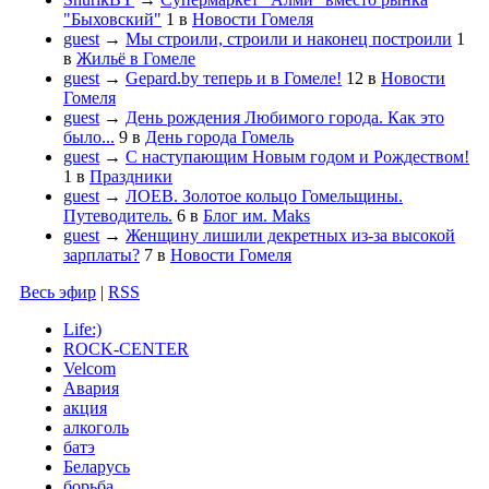
"Быховский"
1
в
Новости Гомеля
guest
→
Мы строили, строили и наконец построили
1
в
Жильё в Гомеле
guest
→
Gepard.by теперь и в Гомеле!
12
в
Новости
Гомеля
guest
→
День рождения Любимого города. Как это
было...
9
в
День города Гомель
guest
→
С наступающим Новым годом и Рождеством!
1
в
Праздники
guest
→
ЛОЕВ. Золотое кольцо Гомельщины.
Путеводитель.
6
в
Блог им. Maks
guest
→
Женщину лишили декретных из-за высокой
зарплаты?
7
в
Новости Гомеля
Весь эфир
|
RSS
Life:)
ROCK-CENTER
Velcom
Авария
акция
алкоголь
батэ
Беларусь
борьба