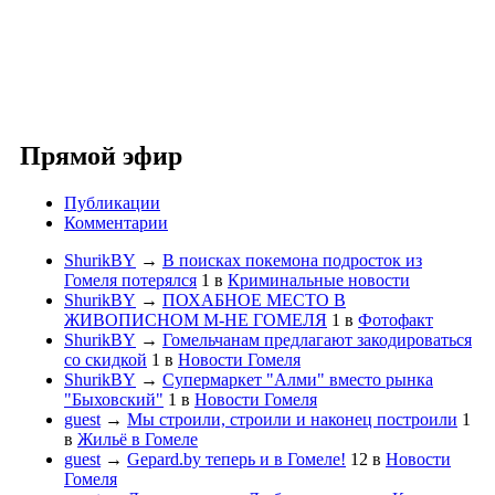
Прямой эфир
Публикации
Комментарии
ShurikBY
→
В поисках покемона подросток из
Гомеля потерялся
1
в
Криминальные новости
ShurikBY
→
ПОХАБНОЕ МЕСТО В
ЖИВОПИСНОМ М-НЕ ГОМЕЛЯ
1
в
Фотофакт
ShurikBY
→
Гомельчанам предлагают закодироваться
со скидкой
1
в
Новости Гомеля
ShurikBY
→
Супермаркет "Алми" вместо рынка
"Быховский"
1
в
Новости Гомеля
guest
→
Мы строили, строили и наконец построили
1
в
Жильё в Гомеле
guest
→
Gepard.by теперь и в Гомеле!
12
в
Новости
Гомеля