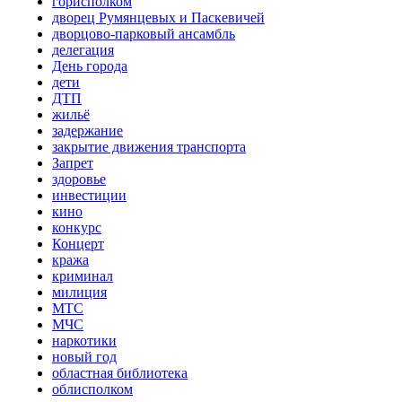
горисполком
дворец Румянцевых и Паскевичей
дворцово-парковый ансамбль
делегация
День города
дети
ДТП
жильё
задержание
закрытие движения транспорта
Запрет
здоровье
инвестиции
кино
конкурс
Концерт
кража
криминал
милиция
МТС
МЧС
наркотики
новый год
областная библиотека
облисполком