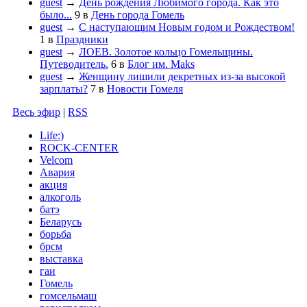
guest
→
День рождения Любимого города. Как это
было...
9
в
День города Гомель
guest
→
С наступающим Новым годом и Рождеством!
1
в
Праздники
guest
→
ЛОЕВ. Золотое кольцо Гомельщины.
Путеводитель.
6
в
Блог им. Maks
guest
→
Женщину лишили декретных из-за высокой
зарплаты?
7
в
Новости Гомеля
Весь эфир
|
RSS
Life:)
ROCK-CENTER
Velcom
Авария
акция
алкоголь
батэ
Беларусь
борьба
брсм
выставка
гаи
Гомель
гомсельмаш