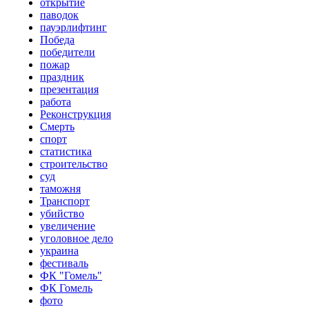
открытие
паводок
пауэрлифтинг
Победа
победители
пожар
праздник
презентация
работа
Реконструкция
Смерть
спорт
статистика
строительство
суд
таможня
Транспорт
убийство
увеличение
уголовное дело
украина
фестиваль
ФК "Гомель"
ФК Гомель
фото