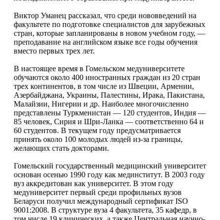
Виктор Уманец рассказал, что среди нововведений на
факультете по подготовке специалистов для зарубежных
стран, которые запланированы в новом учебном году, —
преподавание на английском языке все годы обучения
вместо первых трех лет.
В настоящее время в Гомельском медуниверситете
обучаются около 400 иностранных граждан из 20 стран
трех континентов, в том числе из Швеции, Армении,
Азербайджана, Украины, Палестины, Ирака, Пакистана,
Малайзии, Нигерии и др. Наиболее многочисленно
представлены Туркменистан — 120 студентов, Индия —
85 человек, Сирия и Шри-Ланка — соответственно 64 и
60 студентов. В текущем году предусматривается
принять около 100 молодых людей из-за границы,
желающих стать докторами.
Гомельский государственный медицинский университет
основан осенью 1990 году как мединститут. В 2003 году
вуз аккредитован как университет. В этом году
медуниверситет первый среди профильных вузов
Беларуси получил международный сертификат ISO
9001:2008. В структуре вуза 4 факультета, 35 кафедр, в
том числе 19 клинических, а также Центральная научно-