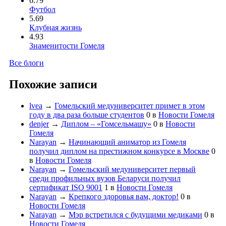
6.79
Футбол
5.69
Клубная жизнь
4.93
Знаменитости Гомеля
Все блоги
Похожие записи
lvea
→
Гомельский медуниверситет примет в этом
году в два раза больше студентов
0
в
Новости Гомеля
denjer
→
Диплом – «Гомсельмашу»
0
в
Новости
Гомеля
Narayan
→
Начинающий аниматор из Гомеля
получил диплом на престижном конкурсе в Москве
0
в
Новости Гомеля
Narayan
→
Гомельский медуниверситет первый
среди профильных вузов Беларуси получил
сертификат ISO 9001
1
в
Новости Гомеля
Narayan
→
Крепкого здоровья вам, доктор!
0
в
Новости Гомеля
Narayan
→
Мэр встретился с будущими медиками
0
в
Новости Гомеля