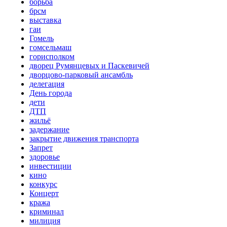
борьба
брсм
выставка
гаи
Гомель
гомсельмаш
горисполком
дворец Румянцевых и Паскевичей
дворцово-парковый ансамбль
делегация
День города
дети
ДТП
жильё
задержание
закрытие движения транспорта
Запрет
здоровье
инвестиции
кино
конкурс
Концерт
кража
криминал
милиция