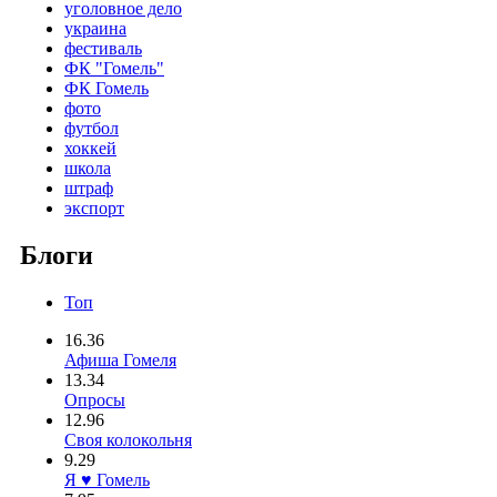
уголовное дело
украина
фестиваль
ФК "Гомель"
ФК Гомель
фото
футбол
хоккей
школа
штраф
экспорт
Блоги
Топ
16.36
Афиша Гомеля
13.34
Опросы
12.96
Своя колокольня
9.29
Я ♥ Гомель