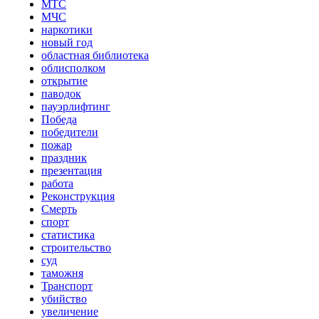
МТС
МЧС
наркотики
новый год
областная библиотека
облисполком
открытие
паводок
пауэрлифтинг
Победа
победители
пожар
праздник
презентация
работа
Реконструкция
Смерть
спорт
статистика
строительство
суд
таможня
Транспорт
убийство
увеличение