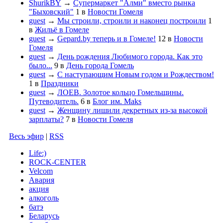
ShurikBY
→
Супермаркет "Алми" вместо рынка
"Быховский"
1
в
Новости Гомеля
guest
→
Мы строили, строили и наконец построили
1
в
Жильё в Гомеле
guest
→
Gepard.by теперь и в Гомеле!
12
в
Новости
Гомеля
guest
→
День рождения Любимого города. Как это
было...
9
в
День города Гомель
guest
→
С наступающим Новым годом и Рождеством!
1
в
Праздники
guest
→
ЛОЕВ. Золотое кольцо Гомельщины.
Путеводитель.
6
в
Блог им. Maks
guest
→
Женщину лишили декретных из-за высокой
зарплаты?
7
в
Новости Гомеля
Весь эфир
|
RSS
Life:)
ROCK-CENTER
Velcom
Авария
акция
алкоголь
батэ
Беларусь