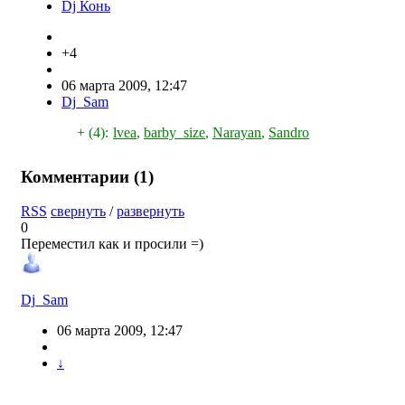
Dj Конь
+4
06 марта 2009, 12:47
Dj_Sam
+ (4):
lvea
,
barby_size
,
Narayan
,
Sandro
Комментарии (
1
)
RSS
свернуть
/
развернуть
0
Переместил как и просили =)
Dj_Sam
06 марта 2009, 12:47
↓