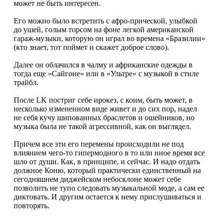
может не быть интересен.
Его можно было встретить с афро-прической, улыбкой
до ушей, голым торсом на фоне легкой американской
гараж-музыки, которую он играл во времена «Бразилии»
(кто знает, тот поймет и скажет доброе слово).
Далее он облачился в чалму и африканские одежды в
тогда еще «Сайгоне» или в «Ультре» с музыкой в стиле
трайбл.
После LK постриг себе ирокез, с коим, быть может, в
несколько измененном виде живет и до сих пор, надел
не себя кучу шипованных браслетов и ошейников, но
музыка была не такой агрессивной, как он выглядел.
Причем все эти его перемены происходили не под
влиянием чего-то гипермодного в то или иное время все
шло от души. Как, в принципе, и сейчас. И надо отдать
должное Коню, который практически единственный на
сегодняшнем диджейском небосклоне может себе
позволить не тупо следовать музыкальной моде, а сам ее
диктовать. И другим остается к нему прислушиваться и
повторять.