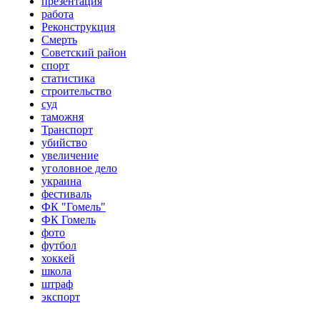
презентация
работа
Реконструкция
Смерть
Советский район
спорт
статистика
строительство
суд
таможня
Транспорт
убийство
увеличение
уголовное дело
украина
фестиваль
ФК "Гомель"
ФК Гомель
фото
футбол
хоккей
школа
штраф
экспорт