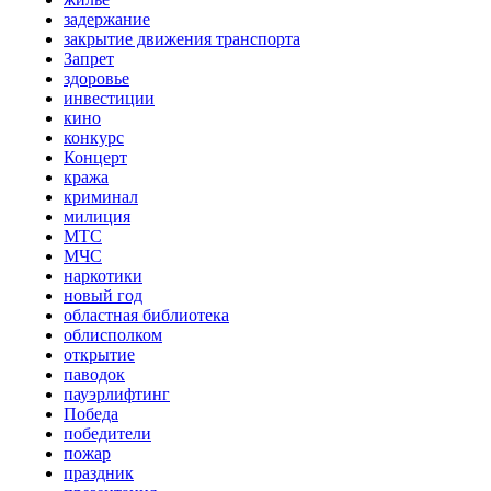
задержание
закрытие движения транспорта
Запрет
здоровье
инвестиции
кино
конкурс
Концерт
кража
криминал
милиция
МТС
МЧС
наркотики
новый год
областная библиотека
облисполком
открытие
паводок
пауэрлифтинг
Победа
победители
пожар
праздник