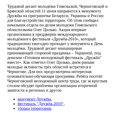
Трудовой десант молодёжи Гомельской, Черниговской и
Брянской областей 11 июня направится к монументу
Дружбы на приграничье Беларуси, Украины и России
для благоустройства территории. Об этом сообщил
начальник отдела по делам молодежи Гомельского
облисполкома Олег Цилько. Акция впервые
организована в преддверии международного
молодёжного фестиваля «Дружба-2010», который
традиционно ежегодно проходит у монумента в День
молодёжи. Трудовой десант инициирован
принимающей стороной праздника – Украиной, под
девизом «Готовим молодежный фестиваль „Дружба“
вместе». Как отметил Олег Цилько, днем раньше
молодые активисты трёх областей встретятся в
Чернигове. Для них предусмотрена интересная
познавательно-обучающая программа. Ребята посетят
Черниговский молодежный центр труда, где за круглым
столом обсудят проблемы организации вторичной
занятости в регионах и другое.
монумент Дружбы
,
фестиваль "Дружба-2010"
,
уборка территории