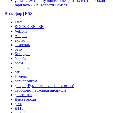
guest
→
Женщину лишили декретных из-за высокой
зарплаты?
7
в
Новости Гомеля
Весь эфир
|
RSS
Life:)
ROCK-CENTER
Velcom
Авария
акция
алкоголь
батэ
Беларусь
борьба
брсм
выставка
гаи
Гомель
горисполком
дворец Румянцевых и Паскевичей
дворцово-парковый ансамбль
делегация
День города
дети
ДТП
жильё