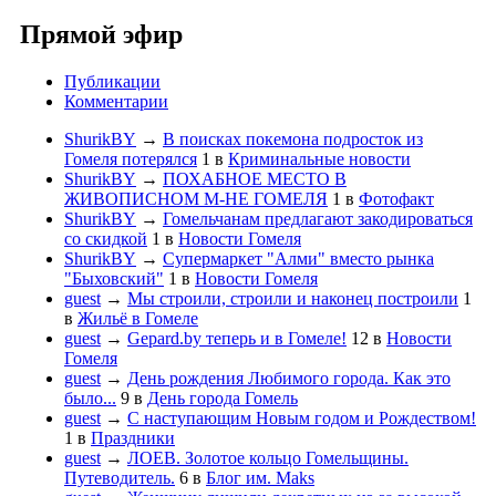
Прямой эфир
Публикации
Комментарии
ShurikBY
→
В поисках покемона подросток из
Гомеля потерялся
1
в
Криминальные новости
ShurikBY
→
ПОХАБНОЕ МЕСТО В
ЖИВОПИСНОМ М-НЕ ГОМЕЛЯ
1
в
Фотофакт
ShurikBY
→
Гомельчанам предлагают закодироваться
со скидкой
1
в
Новости Гомеля
ShurikBY
→
Супермаркет "Алми" вместо рынка
"Быховский"
1
в
Новости Гомеля
guest
→
Мы строили, строили и наконец построили
1
в
Жильё в Гомеле
guest
→
Gepard.by теперь и в Гомеле!
12
в
Новости
Гомеля
guest
→
День рождения Любимого города. Как это
было...
9
в
День города Гомель
guest
→
С наступающим Новым годом и Рождеством!
1
в
Праздники
guest
→
ЛОЕВ. Золотое кольцо Гомельщины.
Путеводитель.
6
в
Блог им. Maks