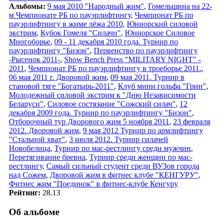
Альбомы:
9 мая 2010 "Народный жим"
,
Гомельщина на 22-
м Чемпионате РБ по пауэрлифтингу
,
Чемпионат РБ по
пауэрлифтингу в жиме лёжа 2010
,
Юниорский силовой
экстрим
,
Кубок Гомеля "Силачи"
,
Юниорское Силовое
Многоборье
,
09 - 11 декабря 2010 года. Турнир по
пауэрлифтингу "Бизон"
,
Первенство по пауэрлифтингу
-Рысенок 2011-
,
Show Bench Press "MILITARY NIGHT" -
2011
,
Чемпионат РБ по пауэрлифтингу в троеборье 2011.
,
06 мая 2011 г. Дворовой жим
,
09 мая 2011. Турнир в
становой тяге "Богатырь-2011"
,
Клуб мини гольфа "Грин"
,
Молодежный силовой экстрим к "Дню Независимости
Беларуси"
,
Силовое состязание "Сожский силач"
,
12
декабря 2009 года. Турнир по пауэрлифтингу "Бизон"
,
Отборочный тур Дворового жим 5 ноября 2011
,
23 февраля
2012. Дворовой жим
,
9 мая 2012 Турнир по армлифтингу
"Стальной хват"
,
3 июля 2012. Турнир силачей
Новобелица
,
Турнир по мас-рестлингу среди мужчин
,
Перетягивание бревна
,
Турнир среди женщин по мас-
рестлингу
,
Самый сильный студент среди ВУЗов города
над Сожем
,
Дворовой жим в фитнес клубе "КЕНГУРУ"
,
Фитнес жим "Поединок" в фитнес-клубе Кенгуру
Рейтинг:
28.13
Об альбоме